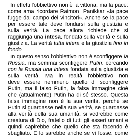
In effetti l'obbiettivo non è la vittoria, ma la pace:
come ama ricordare Raimon Panikkar «la pace
fugge dal campo dei vincitori». Anche se la pace
per essere tale deve fondarsi sulla giustizia e
sulla verità. La pace allora richiede che si
raggiunga una
intesa
, fondata sulla verità e sulla
giustizia. La verità
tutta intera
e la giustizia
fino in
fondo
.
In questo senso l'obbiettivo non è sconfiggere
la
Russia
, ma semmai sconfiggere
Putin
, cercando
con la Russia una intesa
fondata sulla giustizia e
sulla verità. Ma in realtà l'obbiettivo non
deve essere nemmeno quello di sconfiggere
Putin, ma il falso Putin, la falsa immagine cioè
che (attualmente) Putin ha di sé stesso. Questa
falsa immagine non è la sua verità, perché se
Putin si guardasse nella sua verità, se guardasse
alla verità della sua umanità, si vedrebbe come
creatura di Dio, fratello di tutti gli esseri umani e
quindi capirebbe che quello che sta facendo è
sbagliato. E lo sarebbe anche se vi fosse, come