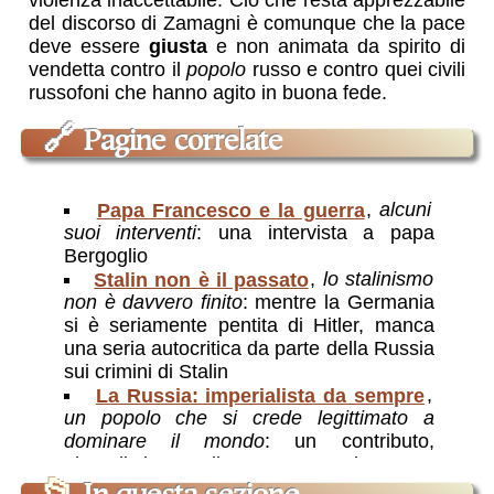
del discorso di Zamagni è comunque che la pace
deve essere
giusta
e non animata da spirito di
vendetta contro il
popolo
russo e contro quei civili
russofoni che hanno agito in buona fede.
🔗
Pagine correlate
Papa Francesco e la guerra
,
alcuni
suoi interventi
: una intervista a papa
Bergoglio
Stalin non è il passato
,
lo stalinismo
non è davvero finito
: mentre la Germania
si è seriamente pentita di Hitler, manca
una seria autocritica da parte della Russia
sui crimini di Stalin
La Russia: imperialista da sempre
,
un popolo che si crede legittimato a
dominare il mondo
: un contributo,
giornalistico, sulla natura storicamente
imperialistico-aggressiva della Russia: