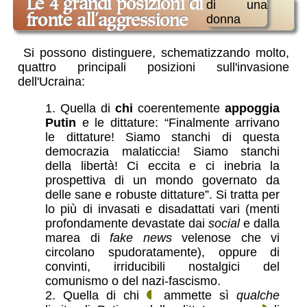
Le 4 grandi posizioni di
fronte all'aggressione
Si possono distinguere, schematizzando molto,
quattro principali posizioni sull'invasione
dell'Ucraina:
Quella di
chi
coerentemente
appoggia
Putin
e le dittature: “Finalmente arrivano
le dittature! Siamo stanchi di questa
democrazia malaticcia! Siamo stanchi
della libertà! Ci eccita e ci inebria la
prospettiva di un mondo governato da
delle sane e robuste dittature”. Si tratta per
lo più di invasati e disadattati vari (menti
profondamente devastate dai
social
e dalla
marea di
fake news
velenose che vi
circolano spudoratamente), oppure di
convinti, irriducibili nostalgici del
comunismo o del nazi-fascismo.
Quella di chi
ammette sì
qualche