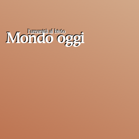
l'umanità al
bivio
Mondo oggi