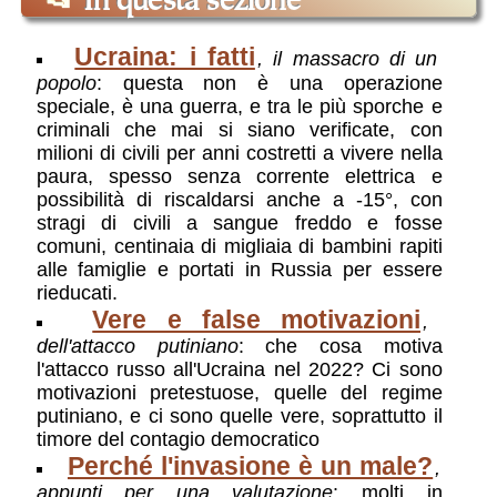
📂
In questa sezione
tutto parte da prima di Putin.
Ucraina: la svolta filo-UE
,
raccontata
Ucraina: i fatti
, il massacro di un
da Francis Fukuyama
: un brano da un
popolo
: questa non è una operazione
libro di Fukuyama
speciale, è una guerra, e tra le più sporche e
Israele/Ucraina: c'e nesso?
,
due
criminali che mai si siano verificate, con
guerre in parte collegate, e in parte no
:
milioni di civili per anni costretti a vivere nella
l'attacco del 7 ottobre è stata una mossa
paura, spesso senza corrente elettrica e
diversiva per sottrarre energie e
possibilità di riscaldarsi anche a -15°, con
attenzione dal fronte principale dello
stragi di civili a sangue freddo e fosse
scontro tra democrazie e tirannidi, ossia il
comuni, centinaia di migliaia di bambini rapiti
fronte ucraino? La risposta non è facile
alle famiglie e portati in Russia per essere
«Custodisci il tuo cuore»
,
Intervista
rieducati.
a monsignor Borys Gudziak, arcivescovo
Vere e false motivazioni
ucraino
: Una toccante intervista di un
,
vescovo che ben conosce la realtà
dell'attacco putiniano
: che cosa motiva
ucraina, anche nella sua storia, e dà un
l'attacco russo all'Ucraina nel 2022? Ci sono
giudizio chiaro, alla luce della fede
motivazioni pretestuose, quelle del regime
Il regime, la follia, il dissenso, il
putiniano, e ci sono quelle vere, soprattutto il
futuro.
,
Conversazione sulla Russia con
timore del contagio democratico
Anna Zafesova
: interessante intervista a
Perché l'invasione è un male?
,
una giornalista e politologa russa
appunti per una valutazione
: molti in