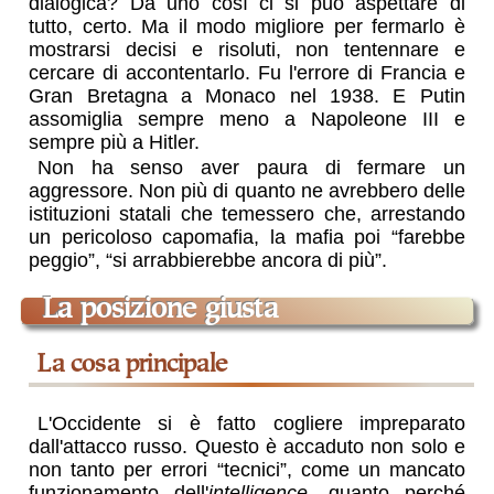
dialogica? Da uno così ci si può aspettare di
tutto, certo. Ma il modo migliore per fermarlo è
mostrarsi decisi e risoluti, non tentennare e
cercare di accontentarlo. Fu l'errore di Francia e
Gran Bretagna a Monaco nel 1938. E Putin
assomiglia sempre meno a Napoleone III e
sempre più a Hitler.
Non ha senso aver paura di fermare un
aggressore. Non più di quanto ne avrebbero delle
istituzioni statali che temessero che, arrestando
un pericoloso capomafia, la mafia poi “farebbe
peggio”, “si arrabbierebbe ancora di più”.
la posizione giusta
la cosa principale
L'Occidente si è fatto cogliere impreparato
dall'attacco russo. Questo è accaduto non solo e
non tanto per errori “tecnici”, come un mancato
funzionamento dell'
intelligence
, quanto perché