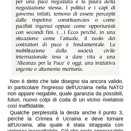
per una pace negoziata è la paura della
negoziazione stessa. I politici e i capi di
governo, infatti, temono di essere percepiti
dalle rispettive constituencies o come
pacifisti ingenui oppure come opportunisti
con secondi fini. (…) Ecco perché, in una
situazione come l’attuale, il ruolo dei
costruttori di pace è fondamentale. La
mobilitazione della società civile
internazionale tesa a dare vita a una
'Alleanza per la Pace' è oggi, una iniziativa
urgente e altamente meritoria.
Non è detto che tale disegno sia ancora valido.
In particolare l'ingresso dell'Ucraina nella NATO
non appare negabile, quale garanzia da possibili,
futuri, nuovo colpi di coda di un vicino rivelatosi
così inaffidabile.
Qualche perplessità la desta anche il punto 3,
perché la Crimea è Ucraina e deve tornare
all'Ucraina, alla quale è stata strappata con
violenza inaccettabile. Ciò che resta apprezzabile