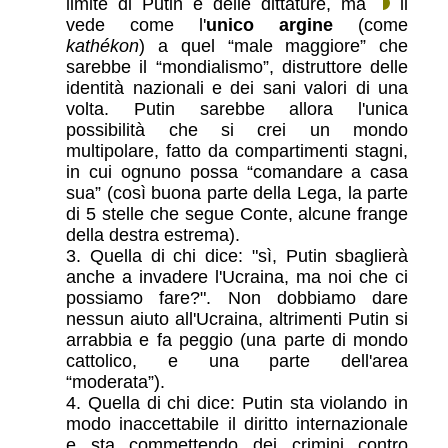
limite di Putin e delle dittature, ma
li
vede come l'
unico argine
(come
kathékon
) a quel “male maggiore” che
sarebbe il “mondialismo”, distruttore delle
identità nazionali e dei sani valori di una
volta. Putin sarebbe allora l'unica
possibilità che si crei un mondo
multipolare, fatto da compartimenti stagni,
in cui ognuno possa “comandare a casa
sua” (così buona parte della Lega, la parte
di 5 stelle che segue Conte, alcune frange
della destra estrema).
Quella di chi dice: "sì, Putin sbaglierà
anche a invadere l'Ucraina, ma noi che ci
possiamo fare?". Non dobbiamo dare
nessun aiuto all'Ucraina, altrimenti Putin si
arrabbia e fa peggio (una parte di mondo
cattolico, e una parte dell'area
“moderata”).
Quella di chi dice: Putin sta violando in
modo inaccettabile il diritto internazionale
e sta commettendo dei crimini contro