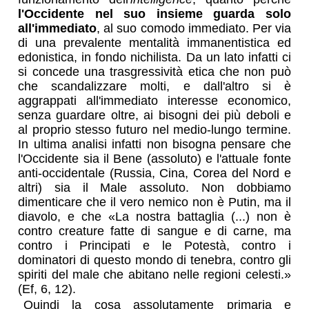
l'Occidente nel suo insieme guarda solo
all'immediato
, al suo comodo immediato. Per via
di una prevalente mentalità immanentistica ed
edonistica, in fondo nichilista. Da un lato infatti ci
si concede una trasgressività etica che non può
che scandalizzare molti, e dall'altro si è
aggrappati all'immediato interesse economico,
senza guardare oltre, ai bisogni dei più deboli e
al proprio stesso futuro nel medio-lungo termine.
In ultima analisi infatti non bisogna pensare che
l'Occidente sia il Bene (assoluto) e l'attuale fonte
anti-occidentale (Russia, Cina, Corea del Nord e
altri) sia il Male assoluto. Non dobbiamo
dimenticare che il vero nemico non è Putin, ma il
diavolo, e che «La nostra battaglia (...) non è
contro creature fatte di sangue e di carne, ma
contro i Principati e le Potestà, contro i
dominatori di questo mondo di tenebra, contro gli
spiriti del male che abitano nelle regioni celesti.»
(Ef, 6, 12).
Quindi la cosa assolutamente primaria e