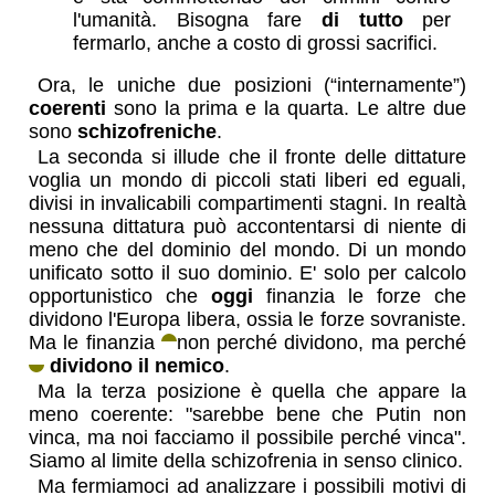
l'umanità. Bisogna fare
di tutto
per
fermarlo, anche a costo di grossi sacrifici.
Ora, le uniche due posizioni (“internamente”)
coerenti
sono la prima e la quarta. Le altre due
sono
schizofreniche
.
La seconda si illude che il fronte delle dittature
voglia un mondo di piccoli stati liberi ed eguali,
divisi in invalicabili compartimenti stagni. In realtà
nessuna dittatura può accontentarsi di niente di
meno che del dominio del mondo. Di un mondo
unificato sotto il suo dominio. E' solo per calcolo
opportunistico che
oggi
finanzia le forze che
dividono l'Europa libera, ossia le forze sovraniste.
Ma le finanzia
non perché dividono, ma perché
dividono il nemico
.
Ma la terza posizione è quella che appare la
meno coerente: "sarebbe bene che Putin non
vinca, ma noi facciamo il possibile perché vinca".
Siamo al limite della schizofrenia in senso clinico.
Ma fermiamoci ad analizzare i possibili motivi di