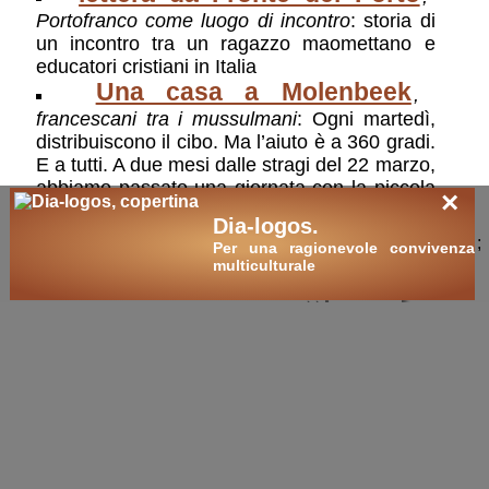
Portofranco come luogo di incontro
: storia di
un incontro tra un ragazzo maomettano e
educatori cristiani in Italia
Una casa a Molenbeek
,
francescani tra i mussulmani
: Ogni martedì,
distribuiscono il cibo. Ma l’aiuto è a 360 gradi.
E a tutti. A due mesi dalle stragi del 22 marzo,
abbiamo passato una giornata con la piccola
×
comunità di frati che vive tra gli immigrati. E si
Dia-logos.
occupa del «vuoto» dei giovani. Con la
;
Per una ragionevole convivenza
preghiera e la vita
multiculturale
prosegui con ⏭️:
L'alba di Farhad
🛒
ricerche / acquisti