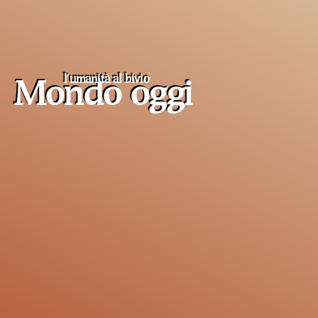
l'umanità al
bivio
Mondo oggi