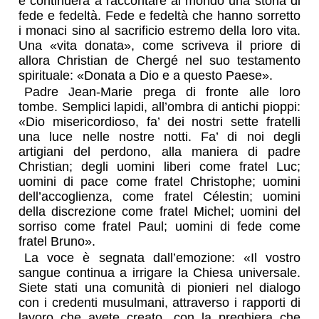
e continuerà a raccontare al mondo una storia di
fede e fedeltà. Fede e fedeltà che hanno sorretto
i monaci sino al sacrificio estremo della loro vita.
Una «vita donata», come scriveva il priore di
allora Christian de Chergé nel suo testamento
spirituale: «Donata a Dio e a questo Paese».
Padre Jean-Marie prega di fronte alle loro
tombe. Semplici lapidi, all’ombra di antichi pioppi:
«Dio misericordioso, fa’ dei nostri sette fratelli
una luce nelle nostre notti. Fa’ di noi degli
artigiani del perdono, alla maniera di padre
Christian; degli uomini liberi come fratel Luc;
uomini di pace come fratel Christophe; uomini
dell’accoglienza, come fratel Célestin; uomini
della discrezione come fratel Michel; uomini del
sorriso come fratel Paul; uomini di fede come
fratel Bruno».
La voce è segnata dall’emozione: «Il vostro
sangue continua a irrigare la Chiesa universale.
Siete stati una comunità di pionieri nel dialogo
con i credenti musulmani, attraverso i rapporti di
lavoro che avete creato, con la preghiera che