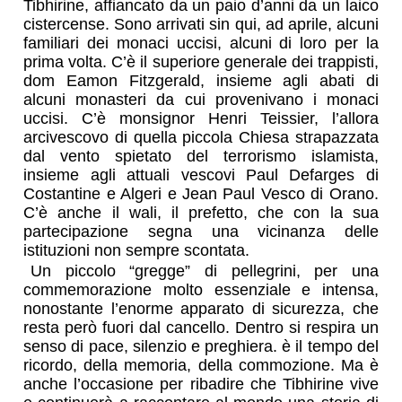
Tibhirine, affiancato da un paio d’anni da un laico
cistercense. Sono arrivati sin qui, ad aprile, alcuni
familiari dei monaci uccisi, alcuni di loro per la
prima volta. C’è il superiore generale dei trappisti,
dom Eamon Fitzgerald, insieme agli abati di
alcuni monasteri da cui provenivano i monaci
uccisi. C’è monsignor Henri Teissier, l’allora
arcivescovo di quella piccola Chiesa strapazzata
dal vento spietato del terrorismo islamista,
insieme agli attuali vescovi Paul Defarges di
Costantine e Algeri e Jean Paul Vesco di Orano.
C’è anche il wali, il prefetto, che con la sua
partecipazione segna una vicinanza delle
istituzioni non sempre scontata.
Un piccolo “gregge” di pellegrini, per una
commemorazione molto essenziale e intensa,
nonostante l’enorme apparato di sicurezza, che
resta però fuori dal cancello. Dentro si respira un
senso di pace, silenzio e preghiera. è il tempo del
ricordo, della memoria, della commozione. Ma è
anche l’occasione per ribadire che Tibhirine vive