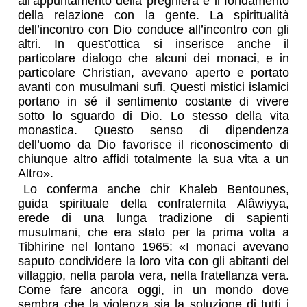
all’appuntamento della preghiera è il fondamento
della relazione con la gente. La spiritualità
dell’incontro con Dio conduce all’incontro con gli
altri. In quest’ottica si inserisce anche il
particolare dialogo che alcuni dei monaci, e in
particolare Christian, avevano aperto e portato
avanti con musulmani sufi. Questi mistici islamici
portano in sé il sentimento costante di vivere
sotto lo sguardo di Dio. Lo stesso della vita
monastica. Questo senso di dipendenza
dell’uomo da Dio favorisce il riconoscimento di
chiunque altro affidi totalmente la sua vita a un
Altro».
Lo conferma anche chir Khaleb Bentounes,
guida spirituale della confraternita Alâwiyya,
erede di una lunga tradizione di sapienti
musulmani, che era stato per la prima volta a
Tibhirine nel lontano 1965: «I monaci avevano
saputo condividere la loro vita con gli abitanti del
villaggio, nella parola vera, nella fratellanza vera.
Come fare ancora oggi, in un mondo dove
sembra che la violenza sia la soluzione di tutti i