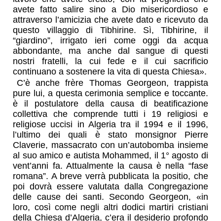
avete fatto salire sino a Dio misericordioso e
attraverso l’amicizia che avete dato e ricevuto da
questo villaggio di Tibhirine. Sì, Tibhirine, il
“giardino”, irrigato ieri come oggi da acqua
abbondante, ma anche dal sangue di questi
nostri fratelli, la cui fede e il cui sacrificio
continuano a sostenere la vita di questa Chiesa».
C’è anche frère Thomas Georgeon, trappista
pure lui, a questa cerimonia semplice e toccante.
è il postulatore della causa di beatificazione
collettiva che comprende tutti i 19 religiosi e
religiose uccisi in Algeria tra il 1994 e il 1996,
l’ultimo dei quali è stato monsignor Pierre
Claverie, massacrato con un’autobomba insieme
al suo amico e autista Mohammed, il 1° agosto di
vent’anni fa. Attualmente la causa è nella “fase
romana”. A breve verrà pubblicata la positio, che
poi dovrà essere valutata dalla Congregazione
delle cause dei santi. Secondo Georgeon, «in
loro, così come negli altri dodici martiri cristiani
della Chiesa d’Algeria, c’era il desiderio profondo