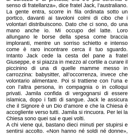
senso di fratellanza», dice fratel Jack, l’australiano.
La gente entra, scorre in fila ordinata sotto un
portico, davanti ai tavoloni colmi di cibo che i
volontari distribuiscono. Dato che ci sono, do una
mano anche io. Mi occupo del latte. Loro
allungano le borse della spesa come braccia
imploranti, mentre un sorriso schietto e intenso
come è raro incontrare cerca il tuo sguardo.
Intanto Jack cede la cesta del pane a fratel
Giuseppe, e si piazza in mezzo al cortile a curare il
piccinino di una di quelle mamme messo in
carrozzina: babysitter, all’occorrenza, invece che
volontario alimentare. Poi si trattiene con l’una e
con l’altra persona, in compagnia o in colloqui
privati. Jamila confida di vergognarsi di essere
islamica, dopo i fatti di sangue. Jack le assicura
che il Signore è un Dio d’amore e che la Chiesa è
accogliente verso tutti. Jamila si rincuora. Per lei la
Chiesa sono quei sai e quei volti.
A chi viene qui, bastano dieci minuti per stupirsi e
sentirsi accolto. «Non hanno né soldi né donne»,