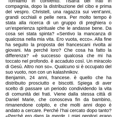
Torniamo in convento. Tisana dei frati in
compagnia, dopo la distribuzione del cibo e prima
del vespro. Christell, una ragazza sui vent’anni,
grandi occhiali e pelle nera. Per molto tempo è
stata alla ricerca di un gruppo di preghiera o
un’esperienza spirituale che le andasse bene. Da
cosa sei stata spinta? «Sentivo la mancanza di
qualcosa nella mia vita. Ero vuota, ecco». Alla fine
ha seguito la proposta dei francescani rivolta ai
giovani. Ma perché loro? Che cosa ha fatto la
differenza? «è successo qualcosa che mi ha
toccato nel profondo. è accaduto così. Un miracolo
di Gesù. Altro non so». Qualcuno si è occupato del
suo vuoto, non con un kalashnikov.
Benjamin, 24 anni, francese. è quello che ha
distribuito prosciutto e biscotti. Spiega di aver
scelto di passare un periodo condividendo la vita
di comunità dei frati. Viene dalla stessa città di
Daniel Marie, che conosceva fin da bambino,
rimanendone colpito, e che molti anni dopo è
andato a cercare. Perché l’hai cercato dopo tanto?
«Perché ero
dans la merde.
I miei genitori erano