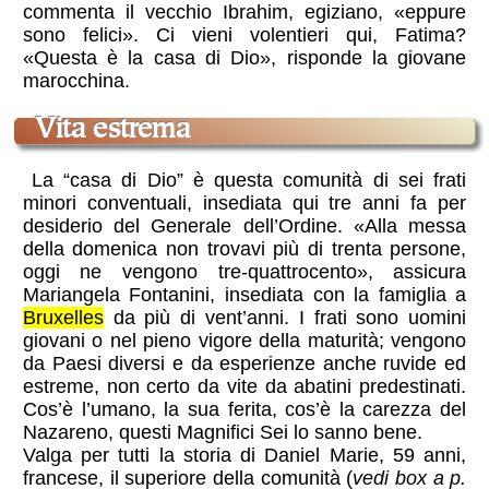
commenta il vecchio Ibrahim, egiziano, «eppure
sono felici». Ci vieni volentieri qui, Fatima?
«Questa è la casa di Dio», risponde la giovane
marocchina.
Vita estrema
La “casa di Dio” è questa comunità di sei frati
minori conventuali, insediata qui tre anni fa per
desiderio del Generale dell’Ordine. «Alla messa
della domenica non trovavi più di trenta persone,
oggi ne vengono tre-quattrocento», assicura
Mariangela Fontanini, insediata con la famiglia a
Bruxelles
da più di vent’anni. I frati sono uomini
giovani o nel pieno vigore della maturità; vengono
da Paesi diversi e da esperienze anche ruvide ed
estreme, non certo da vite da abatini predestinati.
Cos’è l’umano, la sua ferita, cos’è la carezza del
Nazareno, questi Magnifici Sei lo sanno bene.
Valga per tutti la storia di Daniel Marie, 59 anni,
francese, il superiore della comunità (
vedi box a p.