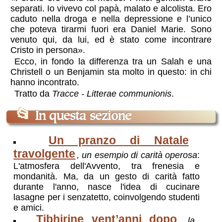
separati. Io vivevo col papà, malato e alcolista. Ero
caduto nella droga e nella depressione e l’unico
che poteva tirarmi fuori era Daniel Marie. Sono
venuto qui, da lui, ed è stato come incontrare
Cristo in persona».
Ecco, in fondo la differenza tra un Salah e una
Christell o un Benjamin sta molto in questo: in chi
hanno incontrato.
Tratto da
Tracce - Litterae communionis
.
📂
In questa sezione
Un pranzo di Natale
travolgente
, un esempio di carità operosa
:
L'atmosfera dell'Avvento, tra frenesia e
mondanità. Ma, da un gesto di carità fatto
durante l'anno, nasce l'idea di cucinare
lasagne per i senzatetto, coinvolgendo studenti
e amici.
Tibhirine vent’anni dopo
, la