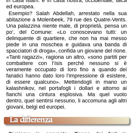
in casa islam: è in casa nostra, occidentale, laica
ed europea.
Esempio? Salah Abdellah, arrestato nella sua
abitazione a Molenbeek, 79 rue des Quatre-Vents.
Una palazzina niente male, di proprietà, pensa un
po’, del Comune: «Lo conoscevano tutti: un
delinquente di quartiere, che non ha mai messo
piede in una moschea e guidava una banda di
spacciatori di droga», confida un giovane del rione.
«Tanti ragazzi», ragiona un altro, «sono partiti per
combattere con l’Isis perché nessuno si è
veramente occupato di loro fino a quando dei
fanatici hanno dato loro l’impressione di esistere,
di essere qualcuno». Mettendogli in mano un
kalashnikov, nel portafogli i dollari e attorno ai
fianchi una cintura esplosiva. Ma quel vuoto
dentro, quel sentirsi nessuno, li accomuna agli altri
giovani, belgi ed europei.
La differenza