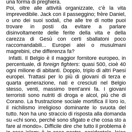
una forma di preghiera.
Poi, oltre alle attività organizzate, c’è la vita
imprevedibile. Jack con il passeggino; frère Daniel,
o uno dei suoi sodali, che alle tre di notte puoi
trovare in posti da evitare a parlare
disinvoltamente delle ferite della vita e della
carezza di Gesù con certi sballatoni poco
raccomandabili... Europei atei o musulmani
magrebini, che differenza fa?
Infatti. Il Belgio è il maggior fornitore europeo, in
percentuale, di
foreign fighters
: quasi 500, cioè 40
ogni milione di abitanti. Doppio, triplo di altri Paesi
europei. Trattasi per lo più di giovani di terza e
quarta generazione, nati e cresciuti nel Belgio
stesso, venti, massimo trent’anni fa. I giovani
terroristi sono nutriti di droga e alcol, più che di
Corano. La frustrazione sociale mortifica il loro io,
il nichilismo irreligioso dominante lo svuota del
tutto. Non ha uno straccio di risposta alla domanda
su «chi sono, perché sono sfigato e che cosa sto a
fare al mondo». Difficile dire che tutto il problema è