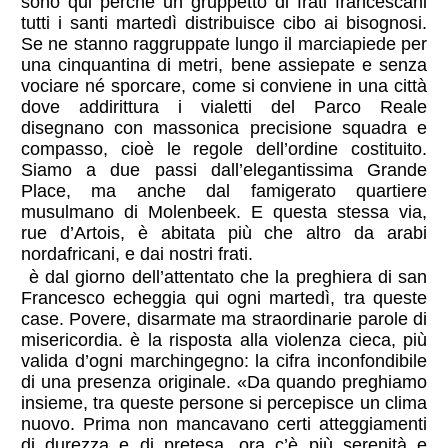
sono qui perché un gruppetto di frati francescani
tutti i santi martedì distribuisce cibo ai bisognosi.
Se ne stanno raggruppate lungo il marciapiede per
una cinquantina di metri, bene assiepate e senza
vociare né sporcare, come si conviene in una città
dove addirittura i vialetti del Parco Reale
disegnano con massonica precisione squadra e
compasso, cioè le regole dell’ordine costituito.
Siamo a due passi dall’elegantissima Grande
Place, ma anche dal famigerato quartiere
musulmano di Molenbeek. E questa stessa via,
rue d’Artois, è abitata più che altro da arabi
nordafricani, e dai nostri frati.
è dal giorno dell’attentato che la preghiera di san
Francesco echeggia qui ogni martedì, tra queste
case. Povere, disarmate ma straordinarie parole di
misericordia. è la risposta alla violenza cieca, più
valida d’ogni marchingegno: la cifra inconfondibile
di una presenza originale. «Da quando preghiamo
insieme, tra queste persone si percepisce un clima
nuovo. Prima non mancavano certi atteggiamenti
di durezza e di pretesa, ora c’è più serenità e