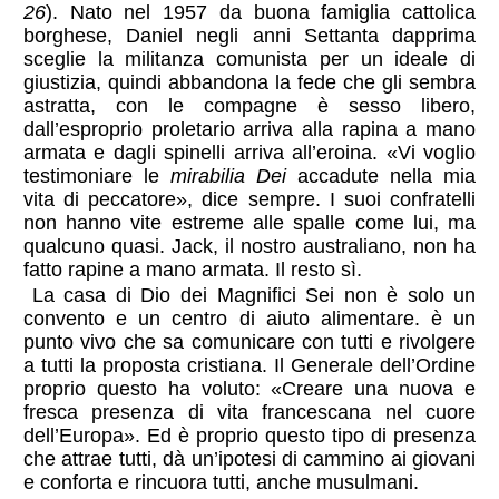
26
). Nato nel 1957 da buona famiglia cattolica
borghese, Daniel negli anni Settanta dapprima
sceglie la militanza comunista per un ideale di
giustizia, quindi abbandona la fede che gli sembra
astratta, con le compagne è sesso libero,
dall’esproprio proletario arriva alla rapina a mano
armata e dagli spinelli arriva all’eroina. «Vi voglio
testimoniare le
mirabilia Dei
accadute nella mia
vita di peccatore», dice sempre. I suoi confratelli
non hanno vite estreme alle spalle come lui, ma
qualcuno quasi. Jack, il nostro australiano, non ha
fatto rapine a mano armata. Il resto sì.
La casa di Dio dei Magnifici Sei non è solo un
convento e un centro di aiuto alimentare. è un
punto vivo che sa comunicare con tutti e rivolgere
a tutti la proposta cristiana. Il Generale dell’Ordine
proprio questo ha voluto: «Creare una nuova e
fresca presenza di vita francescana nel cuore
dell’Europa». Ed è proprio questo tipo di presenza
che attrae tutti, dà un’ipotesi di cammino ai giovani
e conforta e rincuora tutti, anche musulmani.