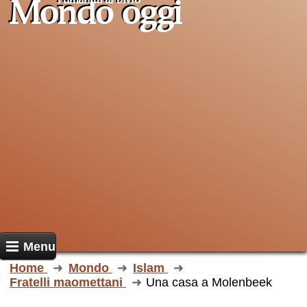
l'umanità al
bivio
Mondo oggi
Menu
Home
Mondo
Islam
Fratelli maomettani
Una casa a Molenbeek