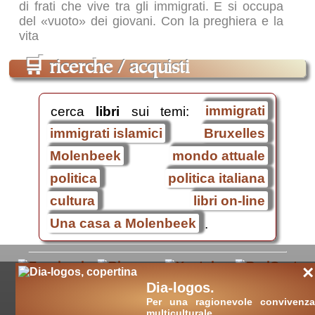
di frati che vive tra gli immigrati. E si occupa
del «vuoto» dei giovani. Con la preghiera e la
vita
🛒
ricerche / acquisti
cerca
libri
sui temi:
immigrati
immigrati islamici
Bruxelles
Molenbeek
mondo attuale
politica
politica italiana
cultura
libri on-line
Una casa a Molenbeek
.
×
Dia-logos.
Per una ragionevole convivenza
multiculturale