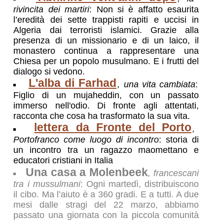
rivincita dei martiri
: Non si è affatto esaurita
l’eredità dei sette trappisti rapiti e uccisi in
Algeria dai terroristi islamici. Grazie alla
presenza di un missionario e di un laico, il
monastero continua a rappresentare una
Chiesa per un popolo musulmano. E i frutti del
dialogo si vedono.
L'alba di Farhad
, una vita cambiata
:
Figlio di un mujaheddin, con un passato
immerso nell'odio. Di fronte agli attentati,
racconta che cosa ha trasformato la sua vita.
lettera da Fronte del Porto
,
Portofranco come luogo di incontro
: storia di
un incontro tra un ragazzo maomettano e
educatori cristiani in Italia
Una casa a Molenbeek
, francescani
tra i mussulmani
: Ogni martedì, distribuiscono
il cibo. Ma l’aiuto è a 360 gradi. E a tutti. A due
mesi dalle stragi del 22 marzo, abbiamo
passato una giornata con la piccola comunità