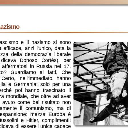
 nazismo
 fascismo e il nazismo si sono
efficace, anzi l'unico, data la
zza della democrazia liberale
», diceva Donoso Cortés), per
 affermatosi in Russia nel 17.
ento? Guardiamo ai fatti. Che
 Certo, nell'immediato hanno
alia e Germania; solo per una
erché poi hanno trascinato il
a mondiale, che oltre ad aver
ha avuto come bel risultato non
tivamente il comunismo, ma di
 espansione: mezza Europa è
ussolini e Hitler, complimenti!
 diceva di essere l'unica capace