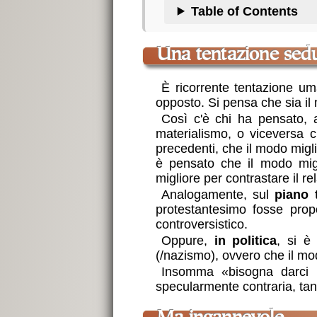
Table of Contents
una tentazione sed
È ricorrente tentazione um
opposto. Si pensa che sia il
Così c'è chi ha pensato,
materialismo, o viceversa ch
precedenti, che il modo migli
è pensato che il modo migli
migliore per contrastare il r
Analogamente, sul
piano 
protestantesimo fosse propo
controversistico.
Oppure,
in politica
, si è
(/nazismo), ovvero che il mod
Insomma «bisogna darci 
specularmente contraria, tan