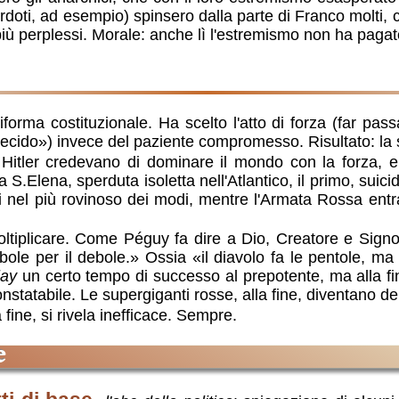
erdoti, ad esempio) spinsero dalla parte di Franco molti,
ù perplessi. Morale: anche lì l'estremismo non ha pagat
forma costituzionale. Ha scelto l'atto di forza (far pass
cido») invece del paziente compromesso. Risultato: la s
 Hitler credevano di dominare il mondo con la forza, 
 a S.Elena, sperduta isoletta nell'Atlantico, il primo, sui
nti nel più rovinoso dei modi, mentre l'Armata Rossa ent
tiplicare. Come Péguy fa dire a Dio, Creatore e Signor
bole per il debole.» Ossia «il diavolo fa le pentole, ma
lay
un certo tempo di successo al prepotente, ma alla f
nstatabile. Le supergiganti rosse, alla fine, diventano d
fine, si rivela inefficace. Sempre.
e