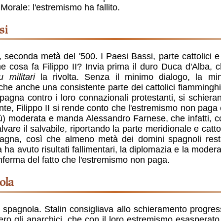
Morale: l'estremismo ha fallito.
si
seconda metà del '500. I Paesi Bassi, parte cattolici e 
he cosa fa Filippo II? Invia prima il duro Duca d'Alba, c
 militari
la rivolta. Senza il minimo dialogo, la mi
che anche una consistente parte dei cattolici fiammingh
pagna contro i loro connazionali protestanti, si schiera
nte, Filippo II si rende conto che l'estremismo non paga
iù) moderata e manda Alessandro Farnese, che infatti, 
are il salvabile, riportando la parte meridionale e cattol
pagna, così che almeno metà dei domini spagnoli resta
ha avuto risultati fallimentari, la diplomazia e la mode
ferma del fatto che l'estremismo non paga.
nola
e spagnola. Stalin consigliava allo schieramento progre
o gli anarchici, che con il loro estremismo esasperato 