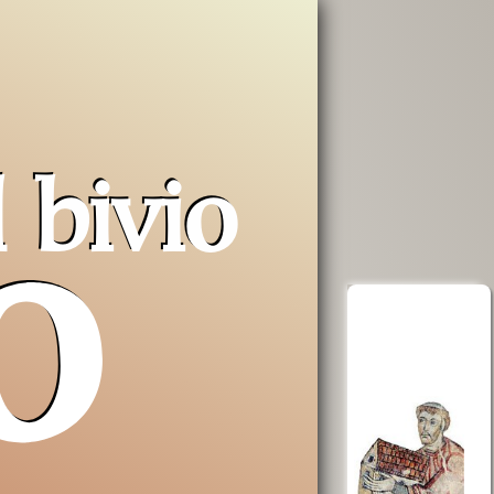
l
bivio
o
erra
Opera San
aiuta AVSI
Francesco
uto a
per i poveri
 e non