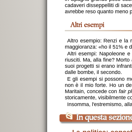
cadaveri disseppelliti di sac
avrebbe reso quanto meno pi
altri esempi
Altro esempio: Renzi e la ri
maggioranza: «ho il 51% e de
Altri esempi: Napoleone e
riusciti. Ma, alla fine? Morto
suoi progetti si erano infra
dalle bombe, il secondo.
E gli esempi si possono mol
non è il mio forte. Ho un de
Maritain, concede con
fair p
storicamente, visibilmente co
Insomma, l'estremismo, alla 
📂
In questa sezion