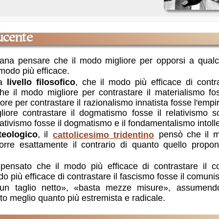
ucente
ana pensare che il modo migliore per opporsi a qualco
 modo più efficace.
 a
livello filosofico
, che il modo più efficace di contra
e il modo migliore per contrastare il materialismo fos
ore per contrastare il razionalismo innatista fosse l'emp
ore contrastare il dogmatismo fosse il relativismo sc
elativismo fosse il dogmatismo e il fondamentalismo intoll
teologico
, il
cattolicesimo tridentino
pensò che il mo
rre esattamente il contrario di quanto quello propone
 pensato che il modo più efficace di contrastare il 
o più efficace di contrastare il fascismo fosse il comuni
un taglio netto», «basta mezze misure», assumendo
to meglio quanto più estremista e radicale.