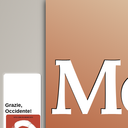
M
su
su
“La pratica della
Amazon
Amazon
presenza di Dio”