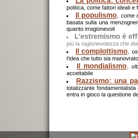
La politica: concet
politica, come fattori ideali e
Il populismo
, come 
basata sulla una menzognera
quanto irragionevoli
L'estremismo è ef
più la ragionevolezza che di
Il complottismo
, os
l'idea che tutto sia manovrat
Il mondialismo
, ol
accettabile
Razzismo: una pa
totalizzante fondamentalist
entra in gioco la questione d