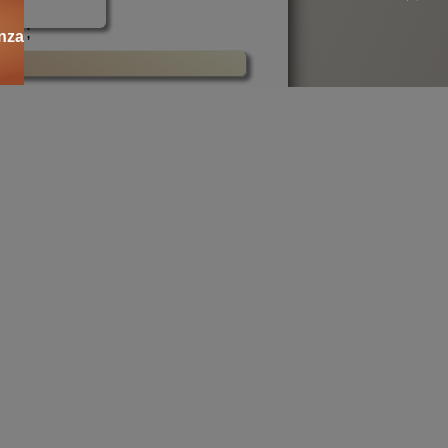
;
nza
azioni
Hitler
uale
politica
e?
.