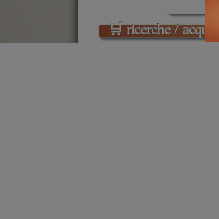
🛒
ricerche / acquist
cerca
libri
su
Mussolini
N
politica italia