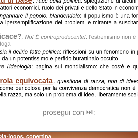
ti di base
, l'abc della politica
: spiegazione di alcuni 
 fattori economici, ruolo dei privati e dello Stato in econom
ingannare il popolo, blandendolo
: Il populismo è una f
 ipersemplificazione dei problemi e mirante a suscitare
ficace?
, No! È controproducente!
: l'estremismo non è 
aloga
sia il delirio fatto politica
: riflessioni su un fenomeno in
o da un potentissimo e perfido burattinaio occulto
tre l'ideologia
: pagina sul mondialismo: che cos'è e qu
rola equivocata
, questione di razza, non di idee
a come pericolosa per la convivenza democratica non è
ella razza, ma solo un problema di idee, liberamente scel
prosegui con ⏭️:
Il complottismo