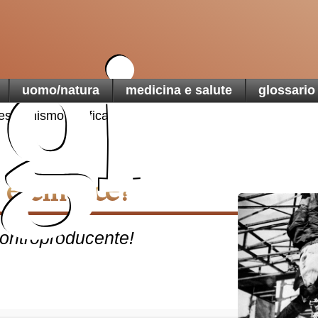
di Terra
gi
una t
uomo/natura
medicina e salute
glossario
martoria
'estremismo è efficace?
 è efficace?
 controproducente!