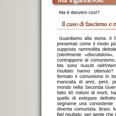
ma ingannevole
Ma è davvero così?
Il caso di fascismo e
Guardiamo alla storia. Il
presentati come il modo più 
supposta rammollita debole
(sterilmente «discutidora
contrapporsi al comunismo,
Ma sono riusciti nell'int
risultato hanno ottenuto?
fermato il comunismo in It
manciata di anni, però, p
mondo nella Seconda Guerr
fatto 40 milioni di morti, 
quello di estirpare defini
segnarne una consistente
diventa comunista. Bravi, M
Bel risultato, per gente che