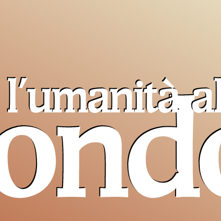
l'umanità a
ond
Pro T
Sancta
un ai
cristiani