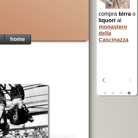
 Santa
compra
birra
o
AVSI
aiuta chi
liquori
al
è in difficoltà
monastero
in tutto il
della
erra
mondo
home
Cascinazza
ta
OSF
aiuta i
poveri