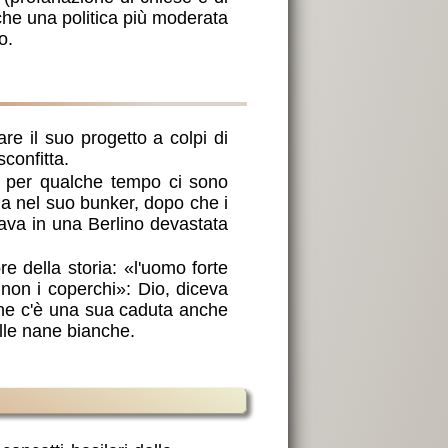
 che una politica più moderata
o.
are il suo progetto a colpi di
confitta.
e per qualche tempo ci sono
cida nel suo bunker, dopo che i
rava in una Berlino devastata
e della storia: «l'uomo forte
 non i coperchi»: Dio, diceva
ine c'è una sua caduta anche
elle nane bianche.