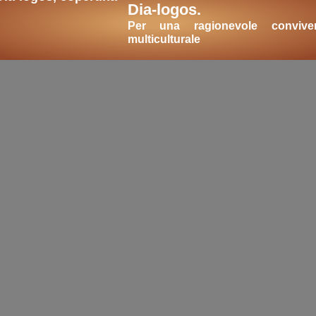
Dia-logos.
Per una ragionevole convive
multiculturale
i
i temi:
estremismo
polarizzazioni
radicalizz
apoleone
Filippo II
Duca d'Alba
mondo att
na
cultura
libri on-line
L'estremismo è efficac