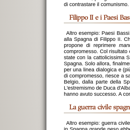
di contrastare il comunismo. 
Filippo II e i Paesi Bas
Altro esempio: Paesi Bassi, 
alla Spagna di Filippo II. C
propone di reprimere
manu
compromesso. Col risultato 
state con la cattolicissima S
Spagna. Solo allora, finalme
per una linea dialogica e (p
di compromesso, riesce a salv
Belgio, dalla parte della S
L'estremismo de Duca d'Alba 
hanno avuto successo. A con
La guerra civile spag
Altro esempio: guerra civil
in Spagna grande peso ebber