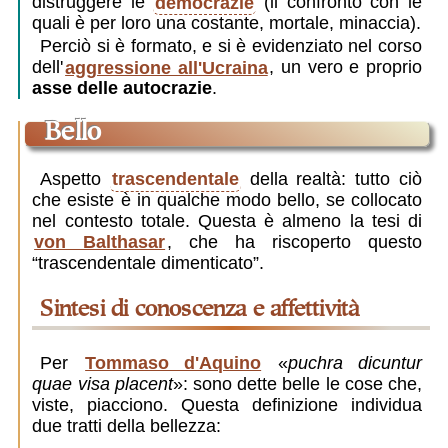
distruggere le
democrazie
(il confronto con le
quali è per loro una costante, mortale, minaccia).
Perciò si è formato, e si è evidenziato nel corso
dell'
aggressione all'Ucraina
, un vero e proprio
asse delle autocrazie
.
bello
Aspetto
trascendentale
della realtà: tutto ciò
che esiste è in qualche modo bello, se collocato
nel contesto totale. Questa è almeno la tesi di
von Balthasar
, che ha riscoperto questo
“trascendentale dimenticato”.
sintesi di conoscenza e affettività
Per
Tommaso d'Aquino
«
puchra dicuntur
quae visa placent
»: sono dette belle le cose che,
viste, piacciono. Questa definizione individua
due tratti della bellezza: