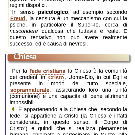
regimi dispotici.
In senso
psicologico
, ad esempio secondo
Freud
, la censura è un meccanismo con cui la
psiche, in particolare il Super-Io, cerca di
nascondere
qualcosa che tuttavia è reale. E
questo tentativo non può avere realmente
successo, ed è causa di nevrosi.
Chiesa
Per la
fede cristiana
la Chiesa è la comunità
dei credenti in
Cristo
, Uomo-Dio, in cui Egli è
presente in modo del tutto speciale,
soprannaturale
, assicurando loro una unità
(comunione) e una capacità di bene altrimenti
impossibili.
È appartenendo alla Chiesa che, secondo la
fede, si appartiene a Cristo (la Chiesa è infatti
considerata, in questo senso, il “Corpo di
Cristo”) e quindi che si realizza pienamente
l'umano,
chiamato
a partecipare, in Cristo, alla