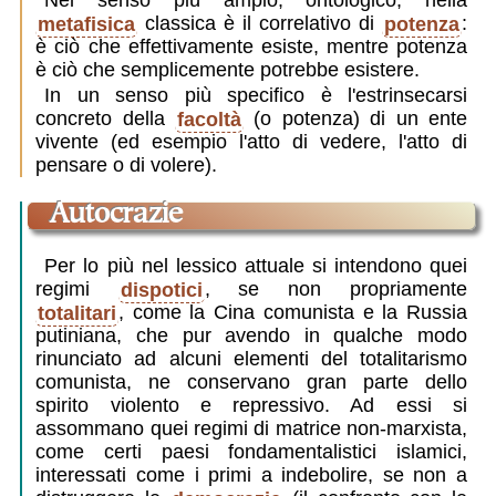
Nel senso più ampio, ontologico, nella
metafisica
classica è il correlativo di
potenza
:
è ciò che effettivamente esiste, mentre potenza
è ciò che semplicemente potrebbe esistere.
In un senso più specifico è l'estrinsecarsi
concreto della
facoltà
(o potenza) di un ente
vivente (ed esempio l'atto di vedere, l'atto di
pensare o di volere).
autocrazie
Per lo più nel lessico attuale si intendono quei
regimi
dispotici
, se non propriamente
totalitari
, come la Cina comunista e la Russia
putiniana, che pur avendo in qualche modo
rinunciato ad alcuni elementi del totalitarismo
comunista, ne conservano gran parte dello
spirito violento e repressivo. Ad essi si
assommano quei regimi di matrice non-marxista,
come certi paesi fondamentalistici islamici,
interessati come i primi a indebolire, se non a