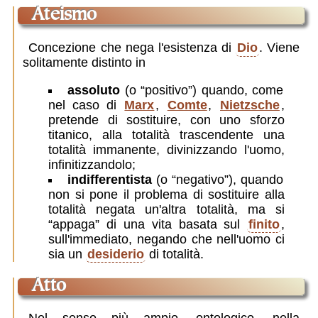
ateismo
Concezione che nega l'esistenza di
Dio
. Viene
solitamente distinto in
assoluto
(o “positivo”) quando, come
nel caso di
Marx
,
Comte
,
Nietzsche
,
pretende di sostituire, con uno sforzo
titanico, alla totalità trascendente una
totalità immanente, divinizzando l'uomo,
infinitizzandolo;
indifferentista
(o “negativo”), quando
non si pone il problema di sostituire alla
totalità negata un'altra totalità, ma si
“appaga” di una vita basata sul
finito
,
sull'immediato, negando che nell'uomo ci
sia un
desiderio
di totalità.
atto