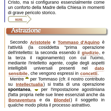
Cristo, ma si configurano essenzialmente come
un conforto della Madre della Chiesa in momenti
di grave pericolo storico.
more
astrazione
Secondo
Aristotele
e
Tommaso d'Aquino
è
l'attività (la cosiddetta "prima operazione
dell'intelletto: la seconda essendo il
giudizio
, e
la terza il ragionamento) con cui l'uomo,
mediante l'intelletto agente, coglie degli aspetti
intelligibili universali presenti nel
dato
sensibile
, che vengono espressi in
concetti
.
Mentre
per Tommaso (cfr. il nostro contributo
su
Intellectualia
) si tratta di una operazione
spontanea
,
per l'impostazione agostiniana
(fatta propria nelle sue linee essenziali anche da
Bonaventura
e da
Blondel
) il soggetto in
qualche modo pilota il processo astrattivo.