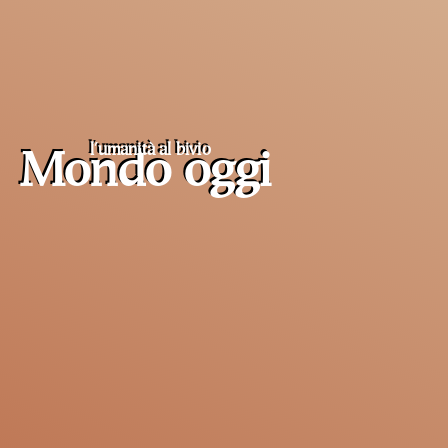
l'umanità al
bivio
Mondo oggi