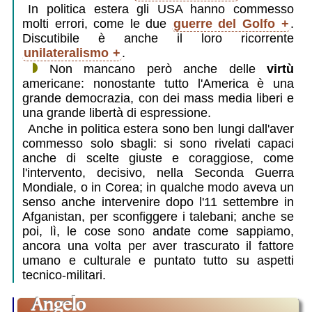
In politica estera gli USA hanno commesso
molti errori, come le due
guerre del Golfo
.
Discutibile è anche il loro ricorrente
unilateralismo
.
Non mancano però anche delle
virtù
americane: nonostante tutto l'America è una
grande democrazia, con dei mass media liberi e
una grande libertà di espressione.
Anche in politica estera sono ben lungi dall'aver
commesso solo sbagli: si sono rivelati capaci
anche di scelte giuste e coraggiose, come
l'intervento, decisivo, nella Seconda Guerra
Mondiale, o in Corea; in qualche modo aveva un
senso anche intervenire dopo l'11 settembre in
Afganistan, per sconfiggere i talebani; anche se
poi, lì, le cose sono andate come sappiamo,
ancora una volta per aver trascurato il fattore
umano e culturale e puntato tutto su aspetti
tecnico-militari.
angelo