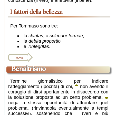
conoscenza (il vero) e affettività (il bene).
i fattori della bellezza
Per Tommaso sono tre:
la
claritas
, o
splendor formae
,
la
debita proportio
e l
l'integritas
.
more
benaltrismo
Termine giornalistico per indicare
l'atteggiamento (ipocrita) di chi,
non avendo il
coraggio di dirsi apertamente in disaccordo con
la soluzione proposta ad un certo problema,
nega la stessa opportunità di affrontare quel
problema, (rinviandola eventualmente a tempi
successivi), sostenendo che i (veri e più