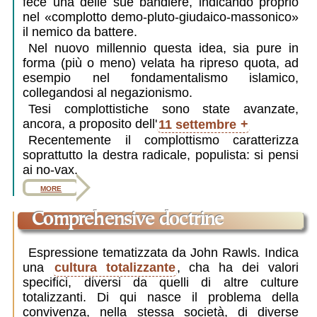
fece una delle sue bandiere, indicando proprio
nel «complotto demo-pluto-giudaico-massonico»
il nemico da battere.
Nel nuovo millennio questa idea, sia pure in
forma (più o meno) velata ha ripreso quota, ad
esempio nel fondamentalismo islamico,
collegandosi al
negazionismo
.
Tesi complottistiche sono state avanzate,
ancora, a proposito dell'
11 settembre
Recentemente il complottismo caratterizza
soprattutto la destra radicale, populista: si pensi
ai no-vax.
more
Comprehensive doctrine
Espressione tematizzata da John Rawls. Indica
una
cultura totalizzante
, cha ha dei valori
specifici, diversi da quelli di altre culture
totalizzanti. Di qui nasce il problema della
convivenza, nella stessa società, di diverse