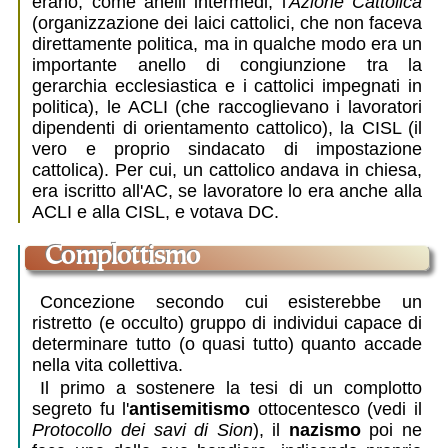
erano, come anelli intermedi, l'
Azione Cattolica
(organizzazione dei laici cattolici, che non faceva
direttamente politica, ma in qualche modo era un
importante anello di congiunzione tra la
gerarchia ecclesiastica e i cattolici impegnati in
politica), le ACLI (che raccoglievano i lavoratori
dipendenti di orientamento cattolico), la CISL (il
vero e proprio sindacato di impostazione
cattolica). Per cui, un cattolico andava in chiesa,
era iscritto all'AC, se lavoratore lo era anche alla
ACLI e alla CISL, e votava DC.
complottismo
Concezione secondo cui esisterebbe un
ristretto (e occulto) gruppo di individui capace di
determinare tutto (o quasi tutto) quanto accade
nella vita collettiva.
Il primo a sostenere la tesi di un complotto
segreto fu l'
antisemitismo
ottocentesco (vedi il
Protocollo dei savi di Sion
), il
nazismo
poi ne