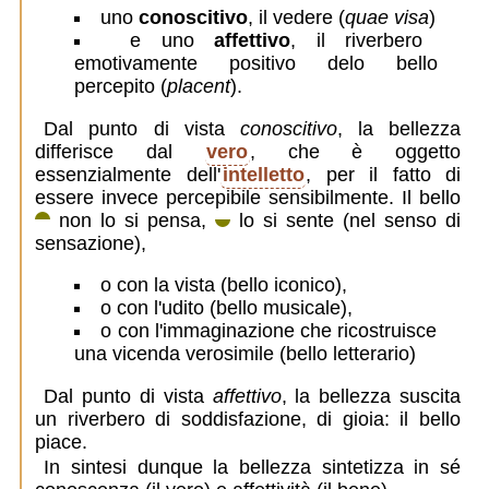
uno
conoscitivo
, il vedere (
quae visa
)
e uno
affettivo
, il riverbero
emotivamente positivo delo bello
percepito (
placent
).
Dal punto di vista
conoscitivo
, la bellezza
differisce dal
vero
, che è oggetto
essenzialmente dell'
intelletto
, per il fatto di
essere invece percepibile sensibilmente. Il bello
non lo si pensa,
lo si sente (nel senso di
sensazione),
o con la vista (bello iconico),
o con l'udito (bello musicale),
o con l'immaginazione che ricostruisce
una vicenda verosimile (bello letterario)
Dal punto di vista
affettivo
, la bellezza suscita
un riverbero di soddisfazione, di gioia: il bello
piace.
In sintesi dunque la bellezza sintetizza in sé