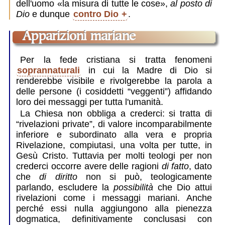
dell'uomo
la misura di tutte le cose
,
al posto di
Dio
e dunque
contro Dio
.
Apparizioni mariane
Per la fede cristiana si tratta fenomeni
soprannaturali
in cui la Madre di Dio si
renderebbe visibile e rivolgerebbe la parola a
delle persone (i cosiddetti “veggenti”) affidando
loro dei messaggi per tutta l'umanità.
La Chiesa non obbliga a crederci: si tratta di
“rivelazioni private”, di valore incomparabilmente
inferiore e subordinato alla vera e propria
Rivelazione, compiutasi, una volta per tutte, in
Gesù Cristo. Tuttavia per molti teologi per non
crederci occorre avere delle ragioni
di fatto
, dato
che
di diritto
non si può, teologicamente
parlando, escludere la
possibilità
che Dio attui
rivelazioni come i messaggi mariani. Anche
perché essi nulla aggiungono alla pienezza
dogmatica, definitivamente conclusasi con