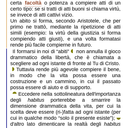
certa
facoltà
o potenza a compiere atti di un
certo tipo: se si tratti di atti buoni si chiama virtù,
se invece di atti cattivi vizio.
Un abito si forma, secondo Aristotele, che per
primo ne trattò, mediante la ripetizione di atti
simili (esempio: la virtù della giustizia si forma
compiendo atti giusti), e una volta formatasi
rende più facile compierne in futuro.
Il formarsi in noi di “abiti”
non annulla il gioco
drammatico della libertà, che è chiamata a
scegliere ad ogni istante di fronte al Tu di Cristo.
Tuttavia rende più agevole compiere il bene,
in modo che la vita possa essere una
costruzione e un cammino, in cui il passato
possa essere di aiuto e di supporto.
Eccedere nella sottolineatura dell'importanza
degli
habitus
porterebbe a smarrire la
dimensione drammatica della vita, per cui la
scelta deve essere (ri-)fatta ad ogni istante (per
cui in qualche modo “solo il presente esiste”);
d'altro lato dimenticare la realtà degli
habitus