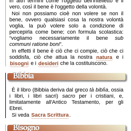
in altri termini come l'oggetto dell'intelletto è il
vero, così il bene è l'oggetto della volontà.
Noi non possiamo cioè non volere se non il
bene, ovvero qualsiasi cosa la nostra volontà
voglia, la può volere solo a condizione di
percepirla come bene; con formula scolastica:
“vogliamo necessariamente il bene
sub
communi ratione boni
”.
In effetti il bene è ciò che ci compie, ciò che ci
soddisfa, ciò che attua la nostra
natura
e i
bisogni
e i
desideri
che la costituiscono.
Bibbia
È il libro (Bibbia deriva dal greco
tà biblìa
, ossia
i libri, i libri sacri)
sacro
per i cristiani, e,
limitatamente all'Antico Testamento, per gli
Ebrei.
Si veda
Sacra Scrittura
.
bisogno