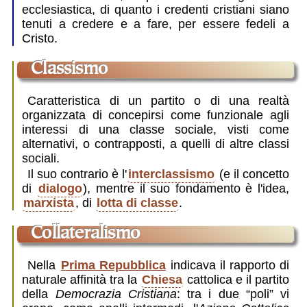
ecclesiastica
, di quanto i credenti cristiani siano
tenuti a credere e a fare, per essere fedeli a
Cristo.
classismo
Caratteristica di un partito o di una realtà
organizzata di concepirsi come funzionale agli
interessi di una classe sociale, visti come
alternativi, o contrapposti, a quelli di altre classi
sociali.
Il suo contrario è l'
interclassismo
(e il concetto
di
dialogo
), mentre il suo fondamento è l'idea,
marxista
, di
lotta di classe
.
collateralismo
Nella
Prima Repubblica
indicava il rapporto di
naturale affinità tra la
Chiesa
cattolica e il partito
della
Democrazia Cristiana
: tra i due “poli” vi