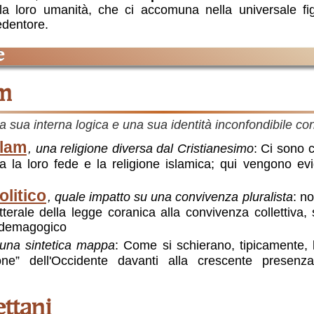
la loro umanità, che ci accomuna nella universale fig
edentore.
e
am
 sua interna logica e una sua identità inconfondibile con
slam
, una religione diversa dal Cristianesimo
: Ci sono 
tra la loro fede e la religione islamica; qui vengono ev
olitico
, quale impatto su una convivenza pluralista
: no
tterale della legge coranica alla convivenza collettiva,
o demagogico
 una sintetica mappa
: Come si schierano, tipicamente, l
octone” dell'Occidente davanti alla crescente presen
ettani