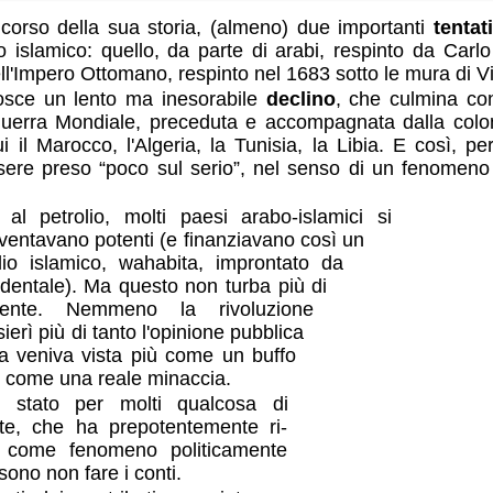
 corso della sua storia, (almeno) due importanti
tentat
smo islamico: quello, da parte di arabi, respinto da Carlo 
ell'Impero Ottomano, respinto nel 1683 sotto le mura di V
osce un lento ma inesorabile
declino
, che culmina con
uerra Mondiale, preceduta e accompagnata dalla colon
i il Marocco, l'Algeria, la Tunisia, la Libia. E così, 
sere preso “poco sul serio”, nel senso di un fenomeno 
al petrolio, molti paesi arabo-islamici si
ventavano potenti (e finanziavano così un
io islamico, wahabita, improntato da
identale). Ma questo non turba più di
dente. Nemmeno la rivoluzione
erì più di tanto l'opinione pubblica
sa veniva vista più come un buffo
come una reale minaccia.
stato per molti qualcosa di
te, che ha prepotentemente ri-
am come fenomeno politicamente
sono non fare i conti.