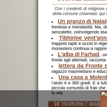
Con i credenti di religion
della comune chiamata: qui s
Un pranzo di Natal
frenesia e mondanità. Ma, da 
senzatetto, coinvolgendo stud
Tibhirine vent’an
trappisti rapiti e uccisi in Alg
monastero continua a rappres
L'alba di Farhad
, u
fronte agli attentati, raccont
lettera da Fronte 
ragazzo maomettano e educator
Una casa a Molen
l’aiuto è a 360 gradi. E a tu
piccola comunità di frati che
la vita
🛒
ricerche / acquist