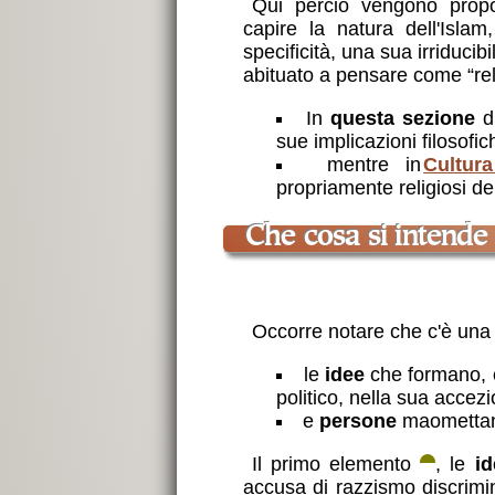
Qui perciò vengono propos
capire la natura dell'Isla
specificità, una sua irriducib
abituato a pensare come “rel
In
questa sezione
di
sue implicazioni filosofic
mentre in
Cultura
propriamente religiosi del
Che cosa si intende
Occorre notare che c'è una 
le
idee
che formano, c
politico, nella sua accez
e
persone
maomettane
Il primo elemento
, le
id
accusa di razzismo discrimi