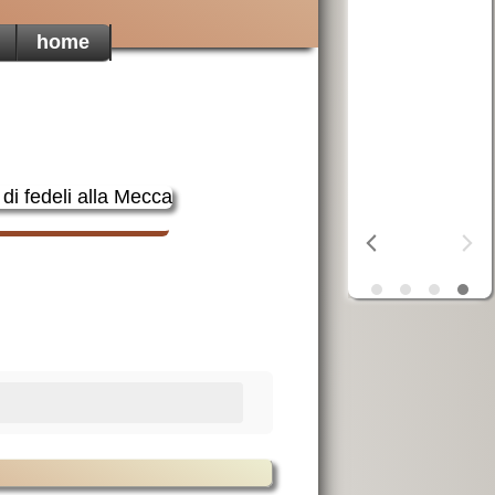
mondo
home
erra
OSF
aiuta i
ta
poveri