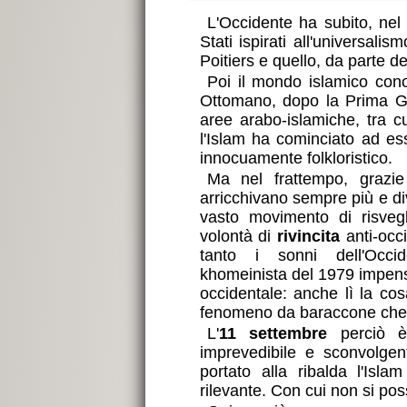
L'Occidente ha subito, nel
Stati ispirati all'universali
Poitiers e quello, da parte d
Poi il mondo islamico con
Ottomano, dopo la Prima G
aree arabo-islamiche, tra cu
l'Islam ha cominciato ad es
innocuamente folkloristico.
Ma nel frattempo, grazie 
arricchivano sempre più e di
vasto movimento di risvegl
volontà di
rivincita
anti-occ
tanto i sonni dell'Occi
khomeinista del 1979 impensi
occidentale: anche lì la co
fenomeno da baraccone che 
L'
11 settembre
perciò è 
imprevedibile e sconvolgen
portato alla ribalda l'Isl
rilevante. Con cui non si pos