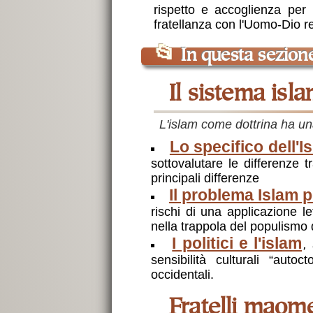
rispetto e accoglienza per 
fratellanza con l'Uomo-Dio r
📂
In questa sezion
il sistema isl
L'islam come dottrina ha una
Lo specifico dell'I
sottovalutare le differenze 
principali differenze
Il problema Islam p
rischi di una applicazione le
nella trappola del populism
I politici e l'islam
,
sensibilità culturali “aut
occidentali.
fratelli maom