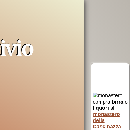
ivio
erra
Opera San
aiuta AVSI
Francesco
compra
birra
o
uto a
per i poveri
liquori
al
 e non
AVSI
aiuta chi
monastero
 Santa
è in difficoltà
della
in tutto il
Cascinazza