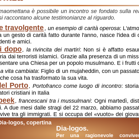
e maomettana è possibile un incontro se fondato sulla r
i raccontano alcune testimonianze al riguardo.
e travolgente
, un esempio di carità operosa
: L'atmo
un gesto di carità fatto durante l'anno, nasce l'idea di 
enti e amici.
ni dopo
, la rivincita dei martiri
: Non si è affatto esaur
eria dai terroristi islamici. Grazie alla presenza di un miss
entare una Chiesa per un popolo musulmano. E i frutti d
na vita cambiata
: Figlio di un mujaheddin, con un passato
a che cosa ha trasformato la sua vita.
del Porto
, Portofranco come luogo di incontro
: stori
i cristiani in Italia
beek
, francescani tra i mussulmani
: Ogni martedì, dis
tti. A due mesi dalle stragi del 22 marzo, abbiamo passa
 vive tra gli immigrati. E si occupa del «vuoto» dei giov
Dia-logos.
i
Per una ragionevole convive