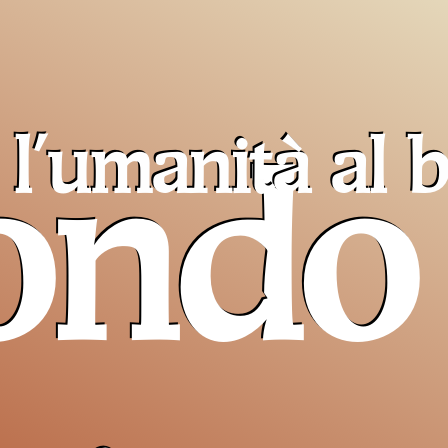
l'umanità al
b
ondo
Pro T
Sancta
un ai
cristiani
di Terra