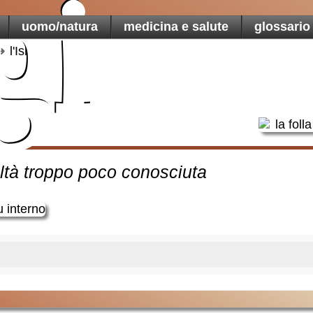
gi
uomo/natura
medicina e salute
glossario
una t
l'Islam
martoria
altà troppo poco conosciuta