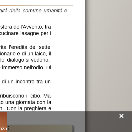
ealtà della comune umanità e
sfera dell'Avvento, tra
cucinare lasagne per i
ita l’eredità dei sette
ionario e di un laico, il
el dialogo si vedono.
 immerso nell'odio. Di
a di un incontro tra un
tribuiscono il cibo. Ma
to una giornata con la
ani. Con la preghiera e
×
;
nza