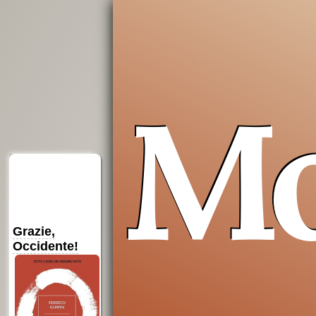
M
su
su
“La pratica della
Amazon
Amazon
presenza di Dio”