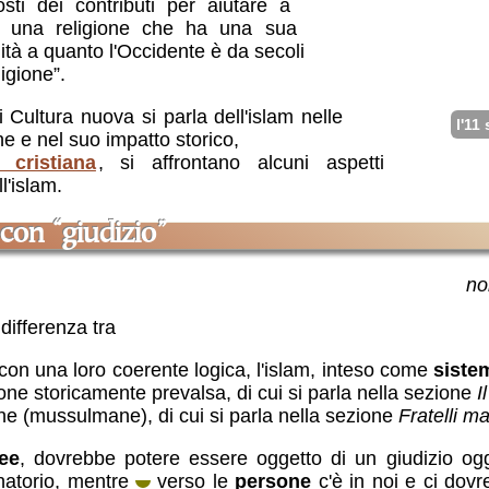
ti dei contributi per aiutare a
m, una religione che ha una sua
ilità a quanto l'Occidente è da secoli
igione”.
 Cultura nuova si parla dell'islam nelle
l'11
he e nel suo impatto storico,
 cristiana
, si affrontano alcuni aspetti
l'islam.
 con “giudizio”
n
differenza tra
on una loro coerente logica, l'islam, inteso come
siste
ione storicamente prevalsa, di cui si parla nella sezione
I
 (mussulmane), di cui si parla nella sezione
Fratelli m
ee
, dovrebbe potere essere oggetto di un giudizio o
natorio, mentre
verso le
persone
c'è in noi e ci dovre