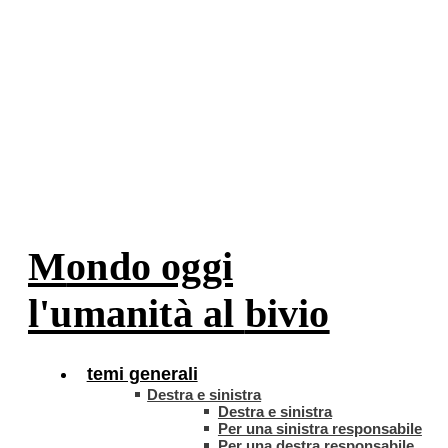
Da non perdere
Mondo oggi
l'umanità al
bivio
temi generali
Destra e sinistra
Destra e sinistra
Per una sinistra responsabile
Per una destra responsabile