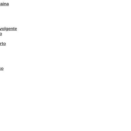
raina
avolgente
o
rto
co