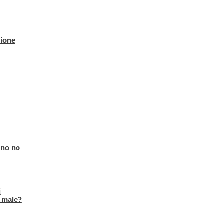
zione
ono no
i
n male?