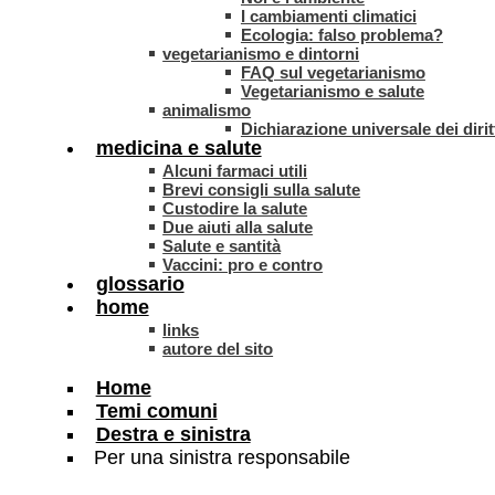
I cambiamenti climatici
Ecologia: falso problema?
vegetarianismo e dintorni
FAQ sul vegetarianismo
Vegetarianismo e salute
animalismo
Dichiarazione universale dei dirit
medicina e salute
Alcuni farmaci utili
Brevi consigli sulla salute
Custodire la salute
Due aiuti alla salute
Salute e santità
Vaccini: pro e contro
glossario
home
links
autore del sito
Home
Temi comuni
Destra e sinistra
Per una sinistra responsabile