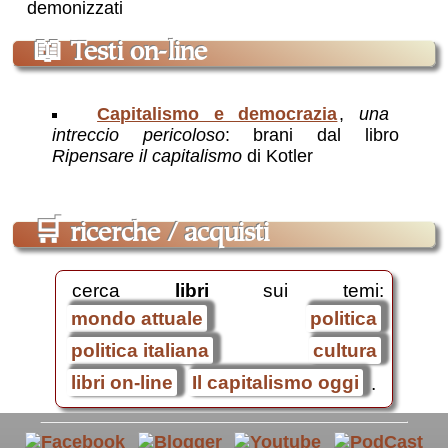
demonizzati
📖
Testi on-line
Capitalismo e democrazia
,
una
intreccio pericoloso
: brani dal libro
Ripensare il capitalismo
di Kotler
🛒
ricerche / acquisti
cerca
libri
sui temi:
mondo attuale
politica
politica italiana
cultura
libri on-line
Il capitalismo oggi
.