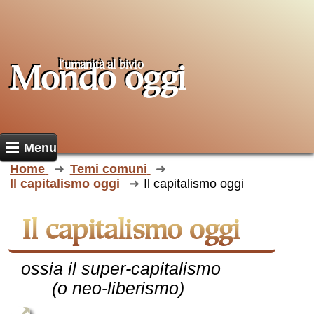
l'umanità al
bivio
Mondo oggi
Menu
Home
Temi comuni
Il capitalismo oggi
Il capitalismo oggi
Il capitalismo oggi
ossia il super-capitalismo
(o neo-liberismo)