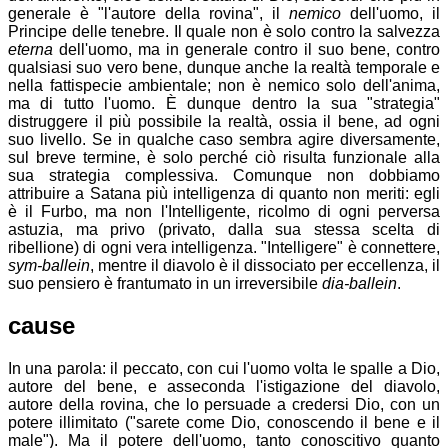
generale è "l'autore della rovina", il
nemico
dell'uomo, il
Principe delle tenebre. Il quale non è solo contro la salvezza
eterna
dell'uomo, ma in generale contro il suo bene, contro
qualsiasi suo vero bene, dunque anche la realtà temporale e
nella fattispecie ambientale; non è nemico solo dell'anima,
ma di tutto l'uomo. È dunque dentro la sua "strategia"
distruggere il più possibile la realtà, ossia il bene, ad ogni
suo livello. Se in qualche caso sembra agire diversamente,
sul breve termine, è solo perché ciò risulta funzionale alla
sua strategia complessiva. Comunque non dobbiamo
attribuire a Satana più intelligenza di quanto non meriti: egli
è il Furbo, ma non l'Intelligente, ricolmo di ogni perversa
astuzia, ma privo (privato, dalla sua stessa scelta di
ribellione) di ogni vera intelligenza. "Intelligere" è connettere,
sym-ballein
, mentre il diavolo è il dissociato per eccellenza, il
suo pensiero è frantumato in un irreversibile
dia-ballein
.
cause
In una parola: il peccato, con cui l'uomo volta le spalle a Dio,
autore del bene, e asseconda l'istigazione del diavolo,
autore della rovina, che lo persuade a credersi Dio, con un
potere illimitato ("sarete come Dio, conoscendo il bene e il
male"). Ma il potere dell'uomo, tanto conoscitivo quanto