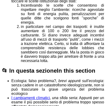
toccare le scelte istituzionali degli stati:
Incentivando le scelte che consentono di
rispettare meglio l'ambiente: ricerche agevolate
su fonti di energia pulita, penalizzazioni per
quelle ditte che scelgono fonti "sporche" di
energia.
in particolare nel campo dei trasporti: è inutile
aumentare di 100 o 200 lire il prezzo del
carburante. Si diano invece adeguati incentivi
all'uso di mezzi di trasporto "puliti", come i mezzi
a trazione elettrica. Certo, si tratta di affrontare la
comprensibile resistenza delle lobbies che
sarebbero così danneggiate. Ma la posta in gioco
è davvero troppo alta per arretrare di fronte a una
necessaria lotta.
📂
In questa sezione
In this section
Ecologia: falso problema?
, brevi appunti sull'ecologia
:
senza cadere in un catastrofismo ideologizzante, non si
può trascurare la grave urgenza del problema
ecologico
I cambiamenti climatici
, una sfida seria
: Appunti per un
esame il più possibile serio di problema troppo spesso