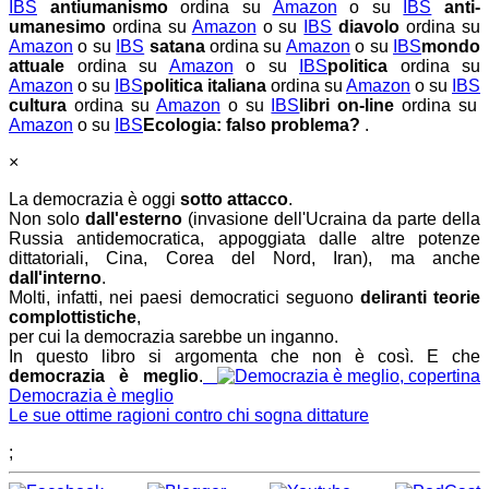
IBS
antiumanismo
ordina su
Amazon
o su
IBS
anti-
umanesimo
ordina su
Amazon
o su
IBS
diavolo
ordina su
Amazon
o su
IBS
satana
ordina su
Amazon
o su
IBS
mondo
attuale
ordina su
Amazon
o su
IBS
politica
ordina su
Amazon
o su
IBS
politica italiana
ordina su
Amazon
o su
IBS
cultura
ordina su
Amazon
o su
IBS
libri on-line
ordina su
Amazon
o su
IBS
Ecologia: falso problema?
.
×
La democrazia è oggi
sotto attacco
.
Non solo
dall'esterno
(invasione dell'Ucraina da parte della
Russia antidemocratica, appoggiata dalle altre potenze
dittatoriali, Cina, Corea del Nord, Iran), ma anche
dall'interno
.
Molti, infatti, nei paesi democratici seguono
deliranti teorie
complottistiche
,
per cui la democrazia sarebbe un inganno.
In questo libro si argomenta che non è così. E che
democrazia è meglio
.
Democrazia è meglio
Le sue ottime ragioni contro chi sogna dittature
;