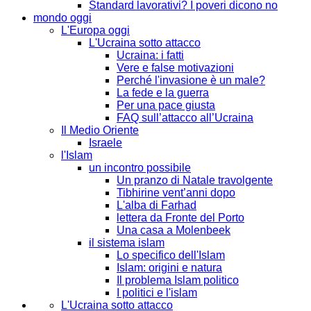
Standard lavorativi? I poveri dicono no
mondo oggi
L'Europa oggi
L'Ucraina sotto attacco
Ucraina: i fatti
Vere e false motivazioni
Perché l'invasione è un male?
La fede e la guerra
Per una pace giusta
FAQ sull’attacco all’Ucraina
Il Medio Oriente
Israele
l'Islam
un incontro possibile
Un pranzo di Natale travolgente
Tibhirine vent’anni dopo
L'alba di Farhad
lettera da Fronte del Porto
Una casa a Molenbeek
il sistema islam
Lo specifico dell'Islam
Islam: origini e natura
Il problema Islam politico
I politici e l'islam
L'Ucraina sotto attacco