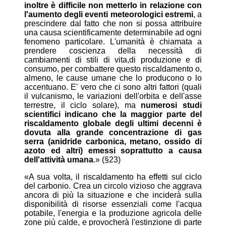
inoltre è difficile non metterlo in relazione con
l'aumento degli eventi meteorologici estremi
, a
prescindere dal fatto che non si possa attribuire
una causa scientificamente determinabile ad ogni
fenomeno particolare. L'umanità è chiamata a
prendere coscienza della necessità di
cambiamenti di stili di vita,di produzione e di
consumo, per combattere questo riscaldamento o,
almeno, le cause umane che lo producono o lo
accentuano. E' vero che ci sono altri fattori (quali
il vulcanismo, le variazioni dell'orbita e dell'asse
terrestre, il ciclo solare), ma
numerosi studi
scientifici indicano che la maggior parte del
riscaldamento globale degli ultimi decenni è
dovuta alla grande concentrazione di gas
serra (anidride carbonica, metano, ossido di
azoto ed altri) emessi soprattutto a causa
dell'attività umana
.» (§23)
«A sua volta, il riscaldamento ha effetti sul ciclo
del carbonio. Crea un circolo vizioso che aggrava
ancora di più la situazione e che inciderà sulla
disponibilità di risorse essenziali come l'acqua
potabile, l'energia e la produzione agricola delle
zone più calde, e provocherà l'estinzione di parte