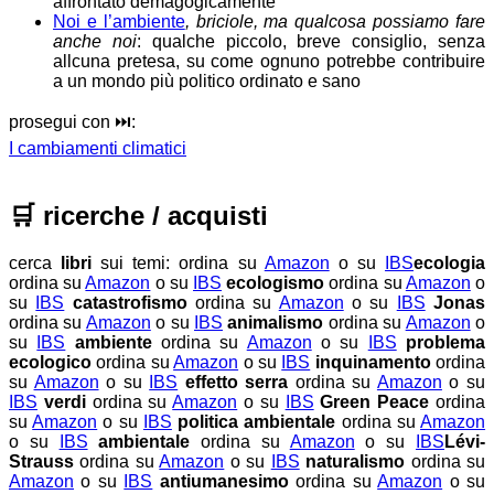
affrontato demagogicamente
Noi e l’ambiente
, briciole, ma qualcosa possiamo fare
anche noi
: qualche piccolo, breve consiglio, senza
allcuna pretesa, su come ognuno potrebbe contribuire
a un mondo più politico ordinato e sano
prosegui con ⏭️:
I cambiamenti climatici
🛒
ricerche / acquisti
cerca
libri
sui temi:
ordina su
Amazon
o su
IBS
ecologia
ordina su
Amazon
o su
IBS
ecologismo
ordina su
Amazon
o
su
IBS
catastrofismo
ordina su
Amazon
o su
IBS
Jonas
ordina su
Amazon
o su
IBS
animalismo
ordina su
Amazon
o
su
IBS
ambiente
ordina su
Amazon
o su
IBS
problema
ecologico
ordina su
Amazon
o su
IBS
inquinamento
ordina
su
Amazon
o su
IBS
effetto serra
ordina su
Amazon
o su
IBS
verdi
ordina su
Amazon
o su
IBS
Green Peace
ordina
su
Amazon
o su
IBS
politica ambientale
ordina su
Amazon
o su
IBS
ambientale
ordina su
Amazon
o su
IBS
Lévi-
Strauss
ordina su
Amazon
o su
IBS
naturalismo
ordina su
Amazon
o su
IBS
antiumanesimo
ordina su
Amazon
o su