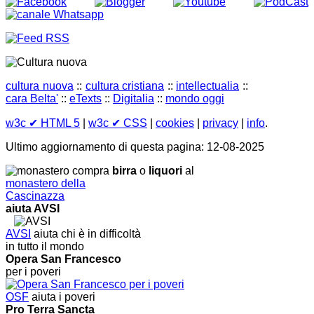
cultura nuova
::
cultura cristiana
::
intellectualia
::
cara Belta'
::
eTexts
::
Digitalia
::
mondo oggi
w3c
✔ HTML 5
|
w3c
✔ CSS
|
cookies
|
privacy
|
info
.
Ultimo aggiornamento di questa pagina: 12-08-2025
compra
birra
o
liquori
al
monastero della
Cascinazza
aiuta AVSI
AVSI
aiuta chi è in difficoltà
in tutto il mondo
Opera San Francesco
per i poveri
OSF
aiuta i poveri
Pro Terra Sancta