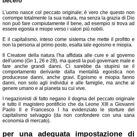
becero
L'uomo nasce col peccato originale; è vero che questo non
corrompe totalmente la sua natura, ma senza la grazia di Dio
non può fare compiutamente il bene, ad esempio si trova ad
essere egoista e miope verso i valori più nobili.
E il capitalismo, inteso come sistema che mette il profitto e
non la persona al primo posto, esalta tale egoismo e miopia.
Il Creatore della natura l'ha affidata alle cure e al governo
dell'uomo (
Gn
1, 26 e 28), ma questi la può governare male e
fare anche grandi danni. Ci sarebbe da stupirsi se il
comportamento derivante dalla mentalità egoistica non
producesse danni, anche gravi. Egoismo e miopia fanno
danni, non solo agli individui e alle famiglie, ma anche al
genere umano e al pianeta su cui vive.
I negazionisti di fatto negano il dogma del peccato originale
e tutto il magistero pontificio che da Leone XIII a Giovanni
Paolo II e Francesco I ha evidenziato le storture del
capitalismo selvaggio (da non confondere con una sana
economia di mercato).
per una adeguata impostazione di