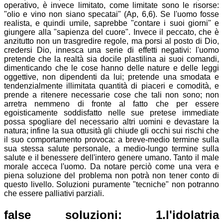
operativo, è invece limitato, come limitate sono le risorse:
"olio e vino non siano specatai" (Ap, 6,6). Se l'uomo fosse
realista, e quindi umile, saprebbe "contare i suoi giorni" e
giungere alla "sapienza del cuore". Invece il peccato, che è
anzitutto non un trasgredire regole, ma porsi al posto di Dio,
credersi Dio, innesca una serie di effetti negativi: l'uomo
pretende che la realtà sia docile plastilina ai suoi comandi,
dimenticando che le cose hanno delle nature e delle leggi
oggettive, non dipendenti da lui; pretende una smodata e
tendenzialmente illimitata quantità di piaceri e comodità, e
prende a ritenere necessarie cose che tali non sono; non
arretra nemmeno di fronte al fatto che per essere
egoisticamente soddisfatto nelle sue pretese immediate
possa spogliare del necessario altri uomini e devastare la
natura; infine la sua ottusità gli chiude gli occhi sui rischi che
il suo comportamento provoca: a breve-medio termine sulla
sua stessa salute personale, a medio-lungo termine sulla
salute e il benessere dell'intero genere umano. Tanto il male
morale acceca l'uomo. Da notare perciò come una vera e
piena soluzione del problema non potrà non tener conto di
questo livello. Soluzioni puramente "tecniche" non potranno
che essere palliativi parziali.
false soluzioni: 1.l'idolatria