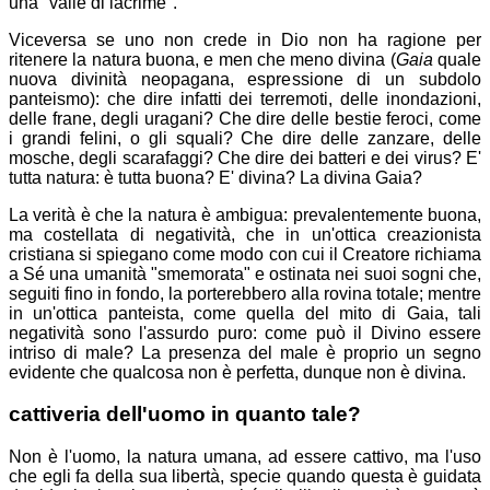
una "valle di lacrime".
Viceversa se uno non crede in Dio non ha ragione per
ritenere la natura buona, e men che meno divina (
Gaia
quale
nuova divinità neopagana, espressione di un subdolo
panteismo): che dire infatti dei terremoti, delle inondazioni,
delle frane, degli uragani? Che dire delle bestie feroci, come
i grandi felini, o gli squali? Che dire delle zanzare, delle
mosche, degli scarafaggi? Che dire dei batteri e dei virus? E'
tutta natura: è tutta buona? E' divina? La divina Gaia?
La verità è che la natura è ambigua: prevalentemente buona,
ma costellata di negatività, che in un'ottica creazionista
cristiana si spiegano come modo con cui il Creatore richiama
a Sé una umanità "smemorata" e ostinata nei suoi sogni che,
seguiti fino in fondo, la porterebbero alla rovina totale; mentre
in un'ottica panteista, come quella del mito di Gaia, tali
negatività sono l'assurdo puro: come può il Divino essere
intriso di male? La presenza del male è proprio un segno
evidente che qualcosa non è perfetta, dunque non è divina.
cattiveria dell'uomo in quanto tale?
Non è l'uomo, la natura umana, ad essere cattivo, ma l'uso
che egli fa della sua libertà, specie quando questa è guidata