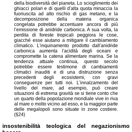
della biodiversità del pianeta. Lo scioglimento dei
ghiacci polari e di quelli d'alta quota minaccia la
fuoriuscita ad alto rischio di gas metano, e la
decomposizione della materia organica
congelata potrebbe accentuare ancora di più
l'emissione di anidride carbonica. A sua volta, la
perdita di foreste tropicali peggiora le cose,
giacché esse aiutano a mitigare il cambiamento
climatico. L'inquinamento prodotto dall'anidride
carbonica aumenta l'acidità degli oceani e
compromette la catena alimentare marina. Se la
tendenza attuale continua, questo secolo
potrebbe essere testimone di cambiamenti
climatici inauditi e di una distruzione senza
precedenti degli ecosistemi, con gravi
conseguenze per tutti noi. L'innalzamento del
livello del mare, ad esempio, può creare
situazioni di estrema gravità se si tiene conto che
un quarto della popolazione mondiale vive in riva
al mare o molto vicino ad esso, e la maggior parte
delle megalopoli sono situate in zone costiere.
(§24)
insostenibilità teologica del negazionismo