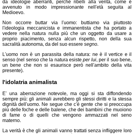
da ideologie aberranti, perché ribelli alla verità, come è
avvenuto in modo impressionante nell'età seguita al
Medioevo.
Non occorre buttar via l'uomo: buttiamo via piuttosto
l'ideologia meccanicista e immanentista che ha portato a
vedere nella natura nulla più che un oggetto da usare a
proprio piacimento, senza alcun rispetto, non della sua
sacralità autonoma, da del suo essere
segno
.
L'uomo non è un parassita della natura: ne è il vertice e il
senso (nel senso che la natura esiste
per lui
, per il suo bene,
un bene che non si esaurisce però nell'ambito della vita
presente).
l'idolatria animalista
E' una aberrazione notevole, ma oggi si sta diffondendo
sempre più: gli animali avrebbero gli stessi diritti e la stessa
dignità dell'uomo. Ne segue che c'è gente che si preoccupa
più delle foche e delle balene, che dei bambini che muoiono
di fame o di quelli che vengono ammazzati nel seno
materno.
La verità è che gli animali vanno trattati senza infliggere loro