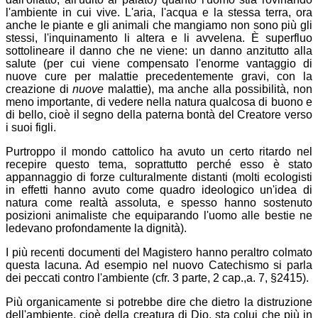
l'ambiente in cui vive. L'aria, l'acqua e la stessa terra, ora
anche le piante e gli animali che mangiamo non sono più gli
stessi, l'inquinamento li altera e li avvelena. È superfluo
sottolineare il danno che ne viene: un danno anzitutto alla
salute (per cui viene compensato l'enorme vantaggio di
nuove cure per malattie precedentemente gravi, con la
creazione di
nuove
malattie), ma anche alla possibilità, non
meno importante, di vedere nella natura qualcosa di buono e
di bello, cioè il segno della paterna bontà del Creatore verso
i suoi figli.
Purtroppo il mondo cattolico ha avuto un certo ritardo nel
recepire questo tema, soprattutto perché esso è stato
appannaggio di forze culturalmente distanti (molti ecologisti
in effetti hanno avuto come quadro ideologico un'idea di
natura come realtà assoluta, e spesso hanno sostenuto
posizioni animaliste che equiparando l'uomo alle bestie ne
ledevano profondamente la dignità).
I più recenti documenti del Magistero hanno peraltro colmato
questa lacuna. Ad esempio nel nuovo Catechismo si parla
dei peccati contro l'ambiente (cfr. 3 parte, 2 cap.,a. 7, §2415).
Più organicamente si potrebbe dire che dietro la distruzione
dell'ambiente, cioè della creatura di Dio, sta colui che più in