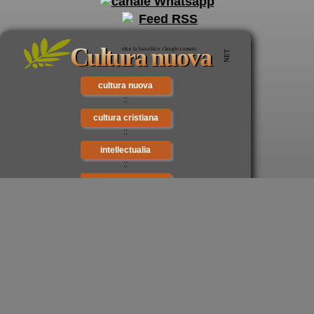
cultura nuova
::
cultura cristiana
::
intellectualia
::
cara Belta'
::
eTexts
::
Digitalia
::
mondo oggi
Ultimo aggiornamento di questa pagina: 02-11-2025