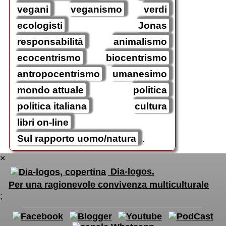
vegani
veganismo
verdi
ecologisti
Jonas
responsabilità
animalismo
ecocentrismo
biocentrismo
antropocentrismo
umanesimo
mondo attuale
politica
politica italiana
cultura
libri on-line
Sul rapporto uomo/natura
.
×
Dia-logos.
Per una ragionevole convivenza multiculturale
;