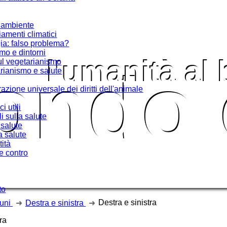
l’ambiente
iamenti climatici
ia: falso problema?
mo e dintorni
l'umanità al
l vegetarianismo
ondo 
rianismo e salute
azione universale dei diritti dell'animale
i utili
i sulla salute
 salute
a salute
tità
 e contro
to
Destra e sinistra
uni
Destra e sinistra