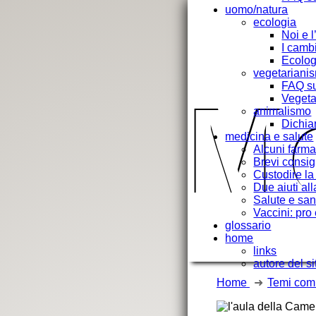
uomo/natura
ecologia
Noi e 
I camb
Ecolog
vegetarianis
FAQ su
M
Vegeta
animalismo
Dichiar
medicina e salute
Alcuni farmac
Brevi consigl
Custodire la
Due aiuti all
Salute e san
Vaccini: pro
glossario
home
links
autore del si
Home
Temi com