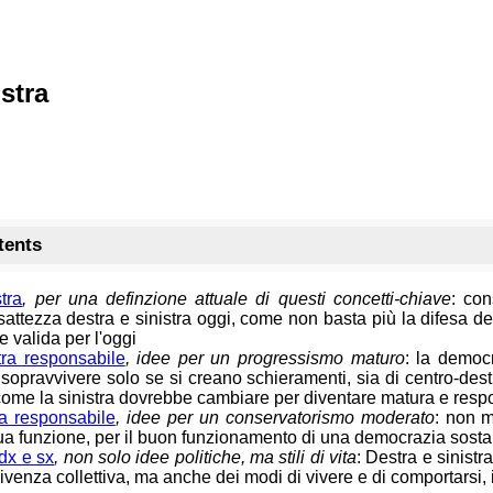
istra
tents
tra
, per una definzione attuale di questi concetti-chiave
: co
sattezza destra e sinistra oggi, come non basta più la difesa del
e valida per l'oggi
tra responsabile
, idee per un progressismo maturo
: la democ
sopravvivere solo se si creano schieramenti, sia di centro-destra
 come la sinistra dovrebbe cambiare per diventare matura e resp
a responsabile
, idee per un conservatorismo moderato
: non m
ua funzione, per il buon funzionamento di una democrazia sosta
 dx e sx
, non solo idee politiche, ma stili di vita
: Destra e sinist
nvivenza collettiva, ma anche dei modi di vivere e di comportarsi