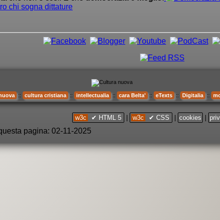
ro chi sogna dittature
 nuova
::
cultura cristiana
::
intellectualia
::
cara Belta'
::
eTexts
::
Digitalia
::
mo
w3c
✔ HTML 5
|
w3c
✔ CSS
|
cookies
|
pri
questa pagina: 02-11-2025