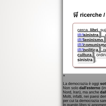
🛒
ricerche /
cerca
libri
sui
IBS
sinistra
IBS
leninismo
IBS
comunism
IBS
politica
o
cultura
ordi
sinistra
.
×
La democrazia è oggi
sot
Non solo
dall'esterno
(in
Nord, Iran), ma anche
dal
Molti, infatti, nei paesi 
per cui la democrazia sa
In questo libro si argome