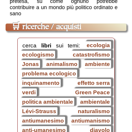
pretesa, su come ognuno potrebbe
contribuire a un mondo più politico ordinato e
sano
🛒
ricerche / acquisti
cerca
libri
sui temi:
ecologia
ecologismo
catastrofismo
Jonas
animalismo
ambiente
problema ecologico
inquinamento
effetto serra
verdi
Green Peace
politica ambientale
ambientale
Lévi-Strauss
naturalismo
antiumanesimo
antiumanismo
anti-umanesimo
diavolo