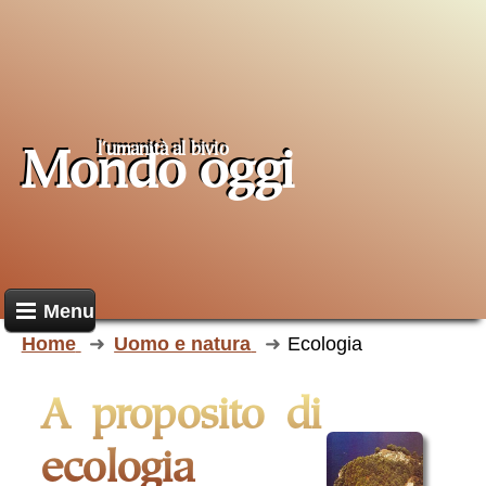
l'umanità al
bivio
Mondo oggi
Menu
Home
Uomo e natura
Ecologia
a proposito di
ecologia