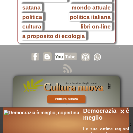
satana
mondo attuale
politica
politica italiana
cultura
libri on-line
a proposito di ecologia
.
cultura nuova
::
×
Democrazia è
cultura cristiana
meglio
::
;
intellectualia
Le sue ottime ragioni
::