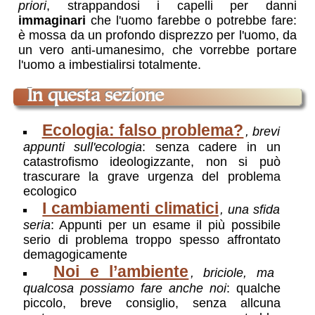
priori
, strappandosi i capelli per danni
immaginari
che l'uomo farebbe o potrebbe fare:
è mossa da un profondo disprezzo per l'uomo, da
un vero anti-umanesimo, che vorrebbe portare
l'uomo a imbestialirsi totalmente.
in questa sezione
Ecologia: falso problema?
, brevi
appunti sull'ecologia
: senza cadere in un
catastrofismo ideologizzante, non si può
trascurare la grave urgenza del problema
ecologico
I cambiamenti climatici
, una sfida
seria
: Appunti per un esame il più possibile
serio di problema troppo spesso affrontato
demagogicamente
Noi e l’ambiente
, briciole, ma
qualcosa possiamo fare anche noi
: qualche
piccolo, breve consiglio, senza allcuna