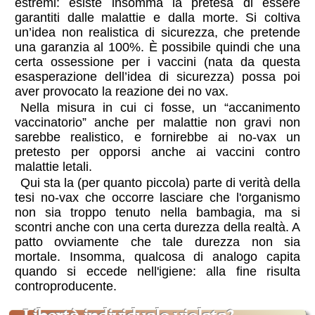
estremi: esiste insomma la pretesa di essere
garantiti dalle malattie e dalla morte. Si coltiva
un’idea non realistica di sicurezza, che pretende
una garanzia al 100%. È possibile quindi che una
certa ossessione per i vaccini (nata da questa
esasperazione dell’idea di sicurezza) possa poi
aver provocato la reazione dei no vax.
Nella misura in cui ci fosse, un “accanimento
vaccinatorio” anche per malattie non gravi non
sarebbe realistico, e fornirebbe ai no-vax un
pretesto per opporsi anche ai vaccini contro
malattie letali.
Qui sta la (per quanto piccola) parte di verità della
tesi no-vax che occorre lasciare che l'organismo
non sia troppo tenuto nella bambagia, ma si
scontri anche con una certa durezza della realtà. A
patto ovviamente che tale durezza non sia
mortale. Insomma, qualcosa di analogo capita
quando si eccede nell'igiene: alla fine risulta
controproducente.