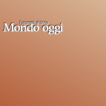
l'umanità al
bivio
Mondo oggi