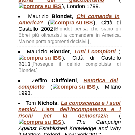
), London 1799.
Maurizio
Blondet
,
Chi comanda in
America?
(
), Città di
Castello 2002
[Blondet pensa che siano gli
Ebrei più oltranzisti a comandare in America.
.
Ma non porta argomenti decisivi.]
Maurizio
Blondet
,
Tutti i complotti
(
), Città di Castello
2013
[Prosegue il delirio complottista di
.
Blondet.]
Zeffiro
Ciuffoletti
,
Retorica del
complotto
(
), Milano
1993.
Tom
Nichols
,
La conoscenza e i suoi
nemici. L'era dell'incompetenza e i
rischi per la democrazia
(
).
The Campaign
Against Established Knowledge and Why
it Matters
, Oxford - New York 2017.