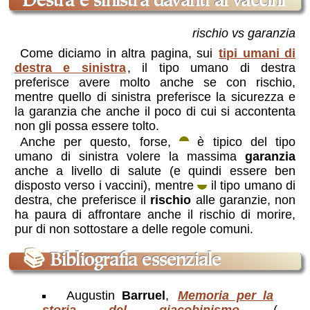
destra e sinistra davanti ai vaccini
rischio vs garanzia
Come diciamo in altra pagina, sui
tipi umani di
destra e sinistra
, il tipo umano di destra
preferisce avere molto anche se con rischio,
mentre quello di sinistra preferisce la sicurezza e
la garanzia che anche il poco di cui si accontenta
non gli possa essere tolto.
Anche per questo, forse,
è tipico del tipo
umano di sinistra volere la massima
garanzia
anche a livello di salute (e quindi essere ben
disposto verso i vaccini), mentre
il tipo umano di
destra, che preferisce il
rischio
alle garanzie, non
ha paura di affrontare anche il rischio di morire,
pur di non sottostare a delle regole comuni.
📚
Bibliografia essenziale
Augustin
Barruel
,
Memoria per la
storia del giacobinismo
(