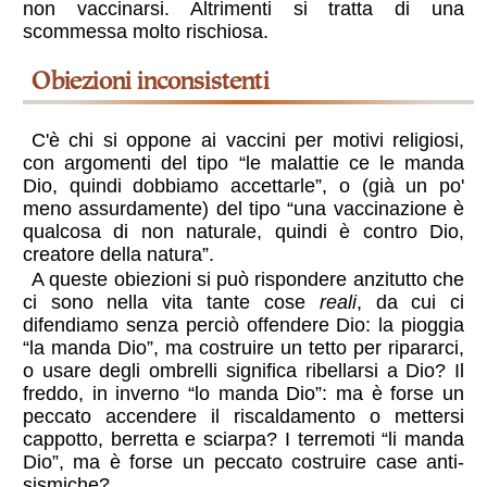
non vaccinarsi. Altrimenti si tratta di una
scommessa molto rischiosa.
obiezioni inconsistenti
C'è chi si oppone ai vaccini per motivi religiosi,
con argomenti del tipo “le malattie ce le manda
Dio, quindi dobbiamo accettarle”, o (già un po'
meno assurdamente) del tipo “una vaccinazione è
qualcosa di non naturale, quindi è contro Dio,
creatore della natura”.
A queste obiezioni si può rispondere anzitutto che
ci sono nella vita tante cose
reali
, da cui ci
difendiamo senza perciò offendere Dio: la pioggia
“la manda Dio”, ma costruire un tetto per ripararci,
o usare degli ombrelli significa ribellarsi a Dio? Il
freddo, in inverno “lo manda Dio”: ma è forse un
peccato accendere il riscaldamento o mettersi
cappotto, berretta e sciarpa? I terremoti “li manda
Dio”, ma è forse un peccato costruire case anti-
sismiche?