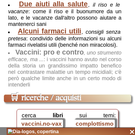
Due aiuti alla salute
, il riso e le
vacanze
: come il riso e il buonumore da un
lato, e le vacanze dall'altro possono aiutare a
mantenerci sani
Alcuni farmaci utili
, consigli senza
pretesa
: condivido delle informazioni su alcuni
farmaci rivelatisi utili (benché non miracolosi).
Vaccini: pro e contro
, uno strumento
efficace, ma ...
: i vaccini hanno avuto nel corso
della storia un grandissimo impatto benefico
nel contrastare malattie un tempo micidiali; c'è
però qualche limite anche in un certo modo di
intenderli
🛒
ricerche / acquisti
cerca
libri
sui temi:
vaccini.no-vax
complottismo
×
medicina ufficiale