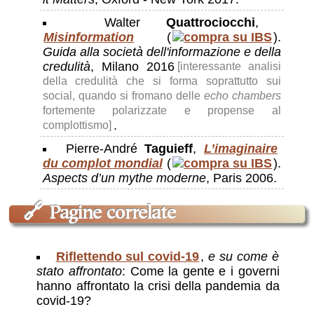
Walter
Quattrociocchi
,
Misinformation
(
).
Guida alla società dell'informazione e della
credulità
, Milano 2016
[interessante analisi
della credulità che si forma soprattutto sui
social, quando si fromano delle
echo chambers
fortemente polarizzate e propense al
.
complottismo]
Pierre-André
Taguieff
,
L’imaginaire
du complot mondial
(
).
Aspects d’un mythe moderne
, Paris 2006.
🔗
Pagine correlate
Riflettendo sul covid-19
,
e su come è
stato affrontato
: Come la gente e i governi
hanno affrontato la crisi della pandemia da
covid-19?