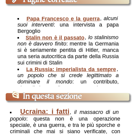
🔗
Pagine correlate
Papa Francesco e la guerra
,
alcuni
suoi interventi
: una intervista a papa
Bergoglio
Stalin non è il passato
,
lo stalinismo
non è davvero finito
: mentre la Germania
si è seriamente pentita di Hitler, manca
una seria autocritica da parte della Russia
sui crimini di Stalin
La Russia: imperialista da sempre
,
un popolo che si crede legittimato a
dominare il mondo
: un contributo,
giornalistico, sulla natura storicamente
imperialistico-aggressiva della Russia:
📂
In questa sezione
tutto parte da prima di Putin.
Ucraina: la svolta filo-UE
,
raccontata
Ucraina: i fatti
, il massacro di un
da Francis Fukuyama
: un brano da un
popolo
: questa non è una operazione
libro di Fukuyama
speciale, è una guerra, e tra le più sporche e
Israele/Ucraina: c'e nesso?
,
due
criminali che mai si siano verificate, con
guerre in parte collegate, e in parte no
: