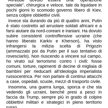
Avrebbe dovuto essere una “operazione
speciale”, chirurgica e veloce, tale da liquidare in
pochi giorni lo scomodo governo libero di Kiev,
senza colpire obbiettivi civili.
Invece sta durando da più di quattro anni, Putin
è stato costretto ad arruolare soldati africani e a
farsi aiutare da nord-coreani e iraniani. Ha dovuto
subire consistenti controffensive ucraine (che
hanno liberato Karkiv e Kherson), ha visto
infrangersi la milizia scelta di Prigozin
(ammazzato poi da Putin per il suo tentativo di
rovesciarlo). Non riuscendo a vincere sul campo,
ho virato sul terrorismo contro i civili: fosse
comuni, torture, rapimenti di decine di migliaia di
bambini per rieducarli all’ideologia imperialista
russocentrica. Per non parlare di continui attacchi
a case, ospedali, scuole, mezzi di trasporto civile.
Insomma, una guerra lunga, sporca e che sta
vedendo gli ucraini, benché presi a pesci in
faccia da Trump, sempre più in grado di colpire
obbiettivi militari e strategici in pieno territorio
russo.