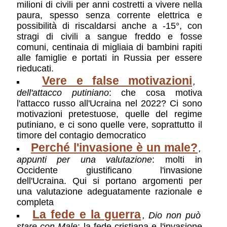
milioni di civili per anni costretti a vivere nella
l'attacco del 7 ottobre è stata una mossa
paura, spesso senza corrente elettrica e
diversiva per sottrarre energie e
possibilità di riscaldarsi anche a -15°, con
attenzione dal fronte principale dello
stragi di civili a sangue freddo e fosse
scontro tra democrazie e tirannidi, ossia il
comuni, centinaia di migliaia di bambini rapiti
fronte ucraino? La risposta non è facile
alle famiglie e portati in Russia per essere
«Custodisci il tuo cuore»
,
Intervista
rieducati.
a monsignor Borys Gudziak, arcivescovo
Vere e false motivazioni
ucraino
: Una toccante intervista di un
,
vescovo che ben conosce la realtà
dell'attacco putiniano
: che cosa motiva
ucraina, anche nella sua storia, e dà un
l'attacco russo all'Ucraina nel 2022? Ci sono
giudizio chiaro, alla luce della fede
motivazioni pretestuose, quelle del regime
Il regime, la follia, il dissenso, il
putiniano, e ci sono quelle vere, soprattutto il
futuro.
,
Conversazione sulla Russia con
timore del contagio democratico
Anna Zafesova
: interessante intervista a
Perché l'invasione è un male?
,
una giornalista e politologa russa
appunti per una valutazione
: molti in
La guerra in Ucraina e la “profezia
Occidente giustificano l'invasione
per la pace”
,
Il giudizio di CL sulla
dell'Ucraina. Qui si portano argomenti per
guerra
: È il testo di un volantino rilasciato
una valutazione adeguatamente razionale e
da CL nel novembre 2022, in obbedienza
completa
alle richieste di papa Francesco
La fede e la guerra
, Dio non può
Poche lacrime per Zelensky
,
Trump
stare con Male
: la fede cristiana e l'invasione