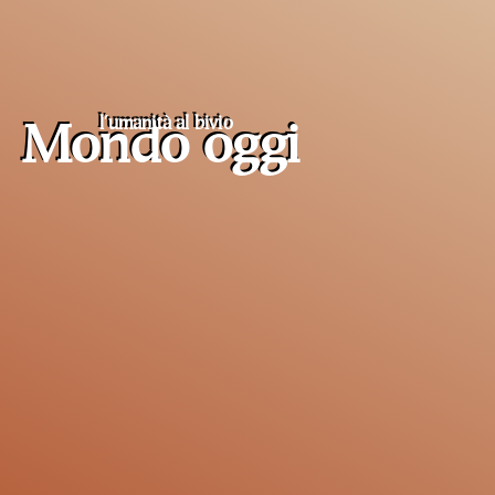
l'umanità al
bivio
Mondo oggi