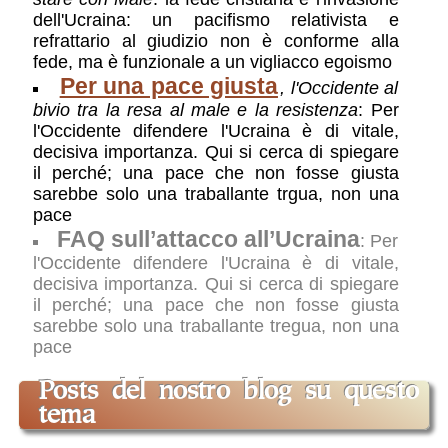
si è allineato con Putin e troppi intellettuali
dell'Ucraina: un pacifismo relativista e
non muovono un dito per contrastare
refrattario al giudizio non è conforme alla
l’autocrate russo
: Uno dei maggiori
fede, ma è funzionale a un vigliacco egoismo
editorialisti italiani depreca l'ipocrisia con
Per una pace giusta
, l'Occidente al
cui troppi “perdonano” Putin, e ne
bivio tra la resa al male e la resistenza
: Per
dineticano i crimini e addossano tutta la
l'Occidente difendere l'Ucraina è di vitale,
colpa all'aggredito
decisiva importanza. Qui si cerca di spiegare
Il grande bluff di Putin
,
Invincibile?
il perché; una pace che non fosse giusta
Tutt’altro!
: intervista a Kasparov, ex
sarebbe solo una traballante trgua, non una
campione mondiale di scacchi,
pace
sull’invasione dell’Ucraina. Lo scacchista
FAQ sull’attacco all’Ucraina
russo non crede alla sincerità di Putin, e
: Per
quindi nella possibilità di una tregua reale.
l'Occidente difendere l'Ucraina è di vitale,
Per lui senza sconfitta militare Putin non
decisiva importanza. Qui si cerca di spiegare
si fermerà.
il perché; una pace che non fosse giusta
sarebbe solo una traballante tregua, non una
pace
Posts del nostro blog su questo
tema