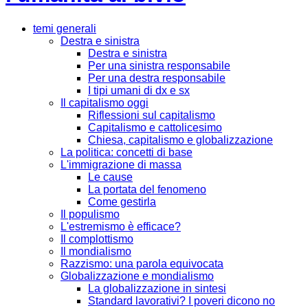
temi generali
Destra e sinistra
Destra e sinistra
Per una sinistra responsabile
Per una destra responsabile
I tipi umani di dx e sx
Il capitalismo oggi
Riflessioni sul capitalismo
Capitalismo e cattolicesimo
Chiesa, capitalismo e globalizzazione
La politica: concetti di base
L'immigrazione di massa
Le cause
La portata del fenomeno
Come gestirla
Il populismo
L'estremismo è efficace?
Il complottismo
Il mondialismo
Razzismo: una parola equivocata
Globalizzazione e mondialismo
La globalizzazione in sintesi
Standard lavorativi? I poveri dicono no