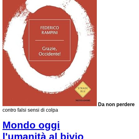
Da non perdere
contro falsi sensi di colpa
Mondo oggi
l'umanità al
bivio