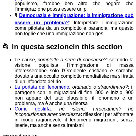
populismo, farebbe ben altro che negare che
l'immigrazione possa essere un p
🎙️
Democrazia e immigrazione: la immigrazione può
essere un problema?
: Interpretare l'immigrazione
come pilotata da un complotto è paranoia, ma questo
non toglie che una immigrazione non ges
📂
In questa sezione
In this section
Le cause
, complotto o serie di concause?
: secondo la
visione populista l'immigrazione di massa
interesserebbe solo l'Occidente cristiano e sarebbe
dovuto a una occulto complotto mondialista; ma si tratta
di un infondato delirio
La portata del fenomeno
, ordinario o straordinario?
: il
paragone con le migrazioni di fine '800 e inizio '900
non appare del tutto plausibile; il fenomeno è un
problema, ma è anche una risorsa
Come gestirla
, né isterici arroccamenti né
incondizionata arrendevolezza
: riflessioni per affrontare
in modo ragionevole il fenomeno migrazioni, senza
isterie, ma anche senza irenismi