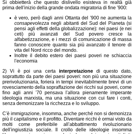
Si obbietterà che questo dislivello esisteva in realtà già
prima dell'inizio della grande ondata migratoria di fine '900:
è vero, però dagli anni Ottanta del '900 ne aumenta la
consapevolezza
negli abitanti del Sud del Pianeta (si
pensi agli effetti della globalizzazione): nei paesi (e nei
ceti) più avanzati del Sud povero cresce la
alfabetizzazione, e i mezzi di comunicazione di massa
fanno conoscere quanto sia più avanzato il tenore di
vita del Nord ricco del mondo.
Inoltre il debito estero dei paesi poveri ne schiaccia
l'economia
2) Vi è poi una certa
interpretazione
di questo dato,
soprattutto da parte dei paesi poveri:
non più una situazione
prerivoluzionaria, foriera in tempi inevitabilmente brevi di un
rovesciamento della sopraffazione dei ricchi sui poveri, come
fino agli anni '70 pensava l'allora pienamente imperante
ideologia marxista, ma
una situazione con cui fare i conti,
senza demonizzare la ricchezza e lo sviluppo.
C'è immigrazione, insomma, anche perché non si demonizza
più il capitalismo e il profitto. Diventare ricchi è ormai visto da
molti come preferibile all'abbattimento rivoluzionario
dell'ingiustizia sociale. Il crollo delle ideologie insomma