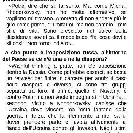
«Potrei dire che sì, la sento. Ma, come Michail
Khodorkovsky, non ho molte alternative, se
vogliono mi trovano. Ammetto di non andare più in
giro come prima, di limitarmi, ma non cambio il mio
stile di vita. Sono cresciuto nel solco della
dissidenza sovietica, il modello del “fai cosa devi e
sii così”. Non torno indietro».
A che punto è l’opposizione russa, all’interno
del Paese se ce n’è una e nella diaspora?
«Wishful thinking a parte, non c’è opposizione
dentro la Russia. Come potrebbe esserci, se basta
un retweet per finire in carcere per anni? Il caso
della diaspora è diverso, ci sono tre gruppi
separati tra loro: il primo, quello di Navalny, è
contro Putin ma non vuole impegnarsi in Ucraina; il
secondo, vicino a Khodorkovsky, capisce che
l’Ucraina deve vincere ma resta lontano dalla
guerra; il terzo, che fa riferimento a me, sa di
dover prendere parte e lavora attivamente al
fianco dell’Ucraina contro gli invasori. Negli ultimi