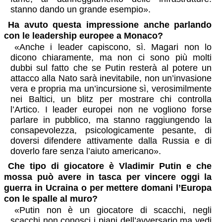
stanno dando un grande esempio».
Ha avuto questa impressione anche parlando
con le leadership europee a Monaco?
«Anche i leader capiscono, sì. Magari non lo
dicono chiaramente, ma non ci sono più molti
dubbi sul fatto che se Putin resterà al potere un
attacco alla Nato sarà inevitabile, non un’invasione
vera e propria ma un’incursione sì, verosimilmente
nei Baltici, un blitz per mostrare chi controlla
l’Artico. I leader europei non ne vogliono forse
parlare in pubblico, ma stanno raggiungendo la
consapevolezza, psicologicamente pesante, di
doversi difendere attivamente dalla Russia e di
doverlo fare senza l’aiuto americano».
Che tipo di giocatore è Vladimir Putin e che
mossa può avere in tasca per vincere oggi la
guerra in Ucraina o per mettere domani l’Europa
con le spalle al muro?
«Putin non è un giocatore di scacchi, negli
scacchi non conosci i piani dell’avversario ma vedi