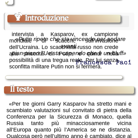
🍹
Introduzione
Table of Contents
intervista a Kasparov, ex campione
«Putin ripete che sta vincendo per andare
mondiale di scacchi, sull’invasione
avanti,
dell’Ucraina. Lo scacchista russo non crede
pian piano l’Ue sta capendo che è un bluff»
alla sincerità di Putin, e quindi nella
possibilità di una tregua reale. Per lui senza
Francesca Paci
sconfitta militare Putin non si fermerà.
il testo
«Per tre giorni Garry Kasparov ha stretto mani e
scambiato valutazioni sul convitato di pietra della
Conferenza per la Sicurezza di Monaco, quella
Russia tanto più minacciosamente vicina
all’Europa quanto più l’America se ne distanzia.
Qualcosa però nell’ultimo anno è cambiato, dice al