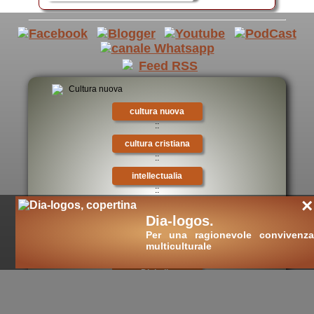
cultura nuova
::
cultura cristiana
::
intellectualia
::
×
cara Belta'
Dia-logos.
::
Per una ragionevole convivenza
eTexts
multiculturale
::
Digitalia
::
mondo oggi