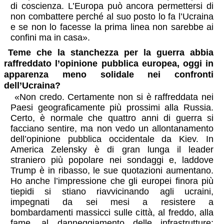
di coscienza. L’Europa può ancora permettersi di
non combattere perché al suo posto lo fa l’Ucraina
e se non lo facesse la prima linea non sarebbe ai
confini ma in casa».
Teme che la stanchezza per la guerra abbia
raffreddato l’opinione pubblica europea, oggi in
apparenza meno solidale nei confronti
dell’Ucraina?
«Non credo. Certamente non si è raffreddata nei
Paesi geograficamente più prossimi alla Russia.
Certo, è normale che quattro anni di guerra si
facciano sentire, ma non vedo un allontanamento
dell’opinione pubblica occidentale da Kiev. In
America Zelensky è di gran lunga il leader
straniero più popolare nei sondaggi e, laddove
Trump è in ribasso, le sue quotazioni aumentano.
Ho anche l’impressione che gli europei finora più
tiepidi si stiano riavvicinando agli ucraini,
impegnati da sei mesi a resistere a
bombardamenti massicci sulle città, al freddo, alla
fame, al danneggiamento delle infrastrutture: