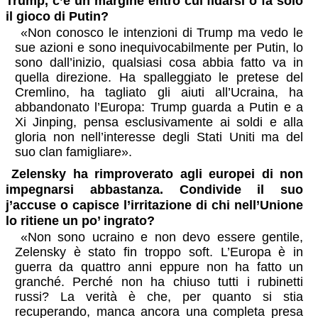
Trump, c’è un margine entro cui fidarsi o fa solo
il gioco di Putin?
«Non conosco le intenzioni di Trump ma vedo le
sue azioni e sono inequivocabilmente per Putin, lo
sono dall’inizio, qualsiasi cosa abbia fatto va in
quella direzione. Ha spalleggiato le pretese del
Cremlino, ha tagliato gli aiuti all’Ucraina, ha
abbandonato l’Europa: Trump guarda a Putin e a
Xi Jinping, pensa esclusivamente ai soldi e alla
gloria non nell’interesse degli Stati Uniti ma del
suo clan famigliare».
Zelensky ha rimproverato agli europei di non
impegnarsi abbastanza. Condivide il suo
j’accuse o capisce l’irritazione di chi nell’Unione
lo ritiene un po’ ingrato?
«Non sono ucraino e non devo essere gentile,
Zelensky è stato fin troppo soft. L’Europa è in
guerra da quattro anni eppure non ha fatto un
granché. Perché non ha chiuso tutti i rubinetti
russi? La verità è che, per quanto si stia
recuperando, manca ancora una completa presa