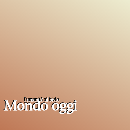
l'umanità al
bivio
Mondo oggi