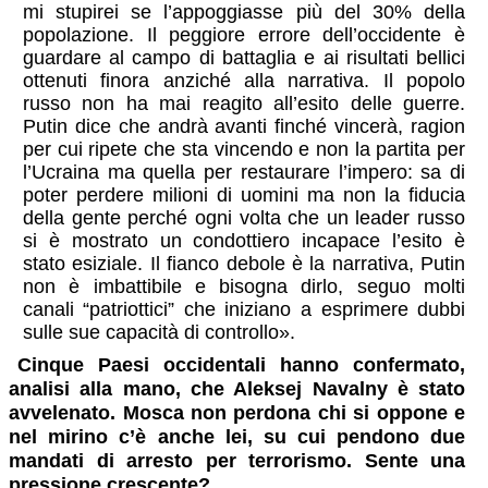
mi stupirei se l’appoggiasse più del 30% della
popolazione. Il peggiore errore dell’occidente è
guardare al campo di battaglia e ai risultati bellici
ottenuti finora anziché alla narrativa. Il popolo
russo non ha mai reagito all’esito delle guerre.
Putin dice che andrà avanti finché vincerà, ragion
per cui ripete che sta vincendo e non la partita per
l’Ucraina ma quella per restaurare l’impero: sa di
poter perdere milioni di uomini ma non la fiducia
della gente perché ogni volta che un leader russo
si è mostrato un condottiero incapace l’esito è
stato esiziale. Il fianco debole è la narrativa, Putin
non è imbattibile e bisogna dirlo, seguo molti
canali “patriottici” che iniziano a esprimere dubbi
sulle sue capacità di controllo».
Cinque Paesi occidentali hanno confermato,
analisi alla mano, che Aleksej Navalny è stato
avvelenato. Mosca non perdona chi si oppone e
nel mirino c’è anche lei, su cui pendono due
mandati di arresto per terrorismo. Sente una
pressione crescente?