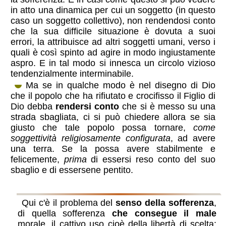
in atto una dinamica per cui un soggetto (in questo
caso un soggetto collettivo), non rendendosi conto
che la sua difficile situazione è dovuta a suoi
errori, la attribuisce ad altri soggetti umani, verso i
quali è così spinto ad agire in modo ingiustamente
aspro. E in tal modo si innesca un circolo vizioso
tendenzialmente interminabile.
Ma se in qualche modo è nel disegno di Dio
che il popolo che ha rifiutato e crocifisso il Figlio di
Dio debba
rendersi conto
che si è messo su una
strada sbagliata, ci si può chiedere allora se sia
giusto che tale popolo possa tornare,
come
soggettività religiosamente configurata
, ad avere
una terra. Se la possa avere stabilmente e
felicemente,
prima
di essersi reso conto del suo
sbaglio e di essersene pentito.
il senso della sofferenza
Qui c'è il problema del
senso della sofferenza
,
di quella sofferenza
che consegue il male
morale, il cattivo uso cioè della libertà di scelta: