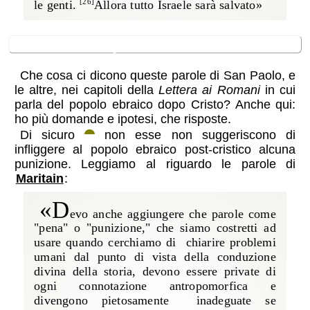
le genti.
Allora tutto Israele sarà salvato»
[26]
domande aperte
Che cosa ci dicono queste parole di San Paolo, e
le altre, nei capitoli della
Lettera ai Romani
in cui
parla del popolo ebraico dopo Cristo? Anche qui:
ho più domande e ipotesi, che risposte.
Di sicuro
non esse non suggeriscono di
infliggere al popolo ebraico post-cristico alcuna
punizione. Leggiamo al riguardo le parole di
Maritain
:
«D
evo anche aggiungere che parole come
"pena" o "punizione," che siamo costretti ad
usare quando cerchiamo di chiarire problemi
umani dal punto di vista della conduzione
divina della storia, devono essere private di
ogni connotazione antropomorfica e
divengono pietosamente inadeguate se