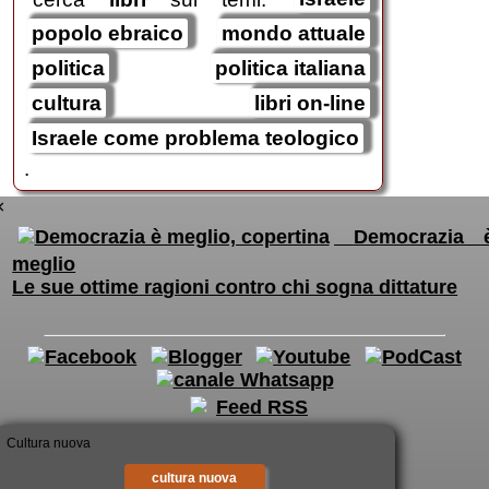
popolo ebraico
mondo attuale
politica
politica italiana
cultura
libri on-line
Israele come problema teologico
.
×
Democrazia 
meglio
Le sue ottime ragioni contro chi sogna dittature
cultura nuova