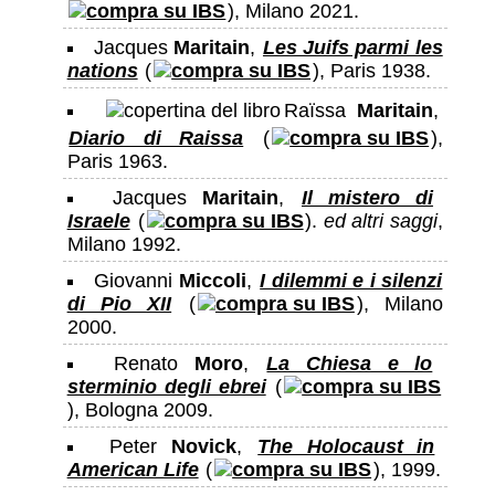
), Milano 2021.
Jacques
Maritain
,
Les Juifs parmi les
nations
(
), Paris 1938.
Raïssa
Maritain
,
Diario di Raissa
(
),
Paris 1963.
Jacques
Maritain
,
Il mistero di
Israele
(
).
ed altri saggi
,
Milano 1992.
Giovanni
Miccoli
,
I dilemmi e i silenzi
di Pio XII
(
), Milano
2000.
Renato
Moro
,
La Chiesa e lo
sterminio degli ebrei
(
), Bologna 2009.
Peter
Novick
,
The Holocaust in
American Life
(
), 1999.