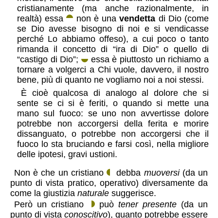
cristianamente (ma anche razionalmente, in
realtà) essa
non è una
vendetta
di Dio (come
se Dio avesse bisogno di noi e si vendicasse
perché Lo abbiamo offeso), a cui poco o tanto
rimanda il concetto di “ira di Dio” o quello di
“castigo di Dio”;
essa è piuttosto un richiamo a
tornare a volgerci a Chi vuole, davvero, il nostro
bene, più di quanto ne vogliamo noi a noi stessi.
È cioè qualcosa di analogo al dolore che si
sente se ci si è feriti, o quando si mette una
mano sul fuoco: se uno non avvertisse dolore
potrebbe non accorgersi della ferita e morire
dissanguato, o potrebbe non accorgersi che il
fuoco lo sta bruciando e farsi così, nella migliore
delle ipotesi, gravi ustioni.
Non è che un cristiano
debba
muoversi
(da un
punto di vista pratico, operativo) diversamente da
come la giustizia
naturale
suggerisce.
Però un cristiano
può
tener presente
(da un
punto di vista
conoscitivo
), quanto potrebbe essere