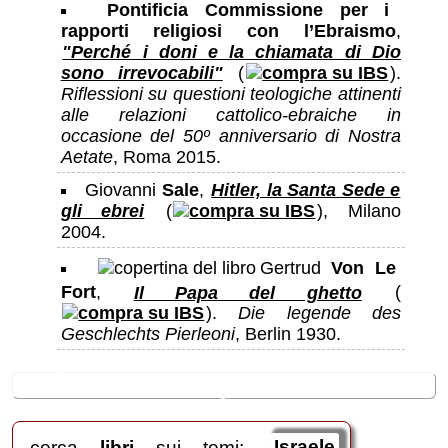
Pontificia Commissione per i
rapporti religiosi con l’Ebraismo
,
"Perché i doni e la chiamata di Dio
sono irrevocabili"
(
).
Riflessioni su questioni teologiche attinenti
alle relazioni cattolico-ebraiche in
occasione del 50º anniversario di Nostra
Aetate
, Roma 2015.
Giovanni
Sale
,
Hitler, la Santa Sede e
gli ebrei
(
), Milano
2004.
Gertrud
Von Le
Fort
,
Il Papa del ghetto
(
).
Die legende des
Geschlechts Pierleoni
, Berlin 1930.
🛒
ricerche / acquisti
cerca
libri
sui temi:
Israele