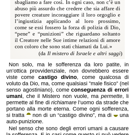
sbagliamo a fare così. In ogni caso, non c’è un
abuso più assurdo che credere che sia affare di
povere creature incoraggiare il loro orgoglio e
l’ingiustizia applicando al loro prossimo,
come se essi fossero la forza di polizia di Dio,
“pene” e “punizioni” che riguardano soltanto
il Creatore nelle Sue intime relazioni di amore
con coloro che sono stati chiamati da Lui.»
(da
Il mistero di Israele e altri saggi
)
Non solo, ma le sofferenza da loro patite, in
un’ottica provvidenziale, non dovrebbero essere
viste come
castigo divino
, come qualcosa di
voluto da Dio, ma, come qualsiasi ”male fisico” (nel
senso agostiniano), come
conseguenza di errori
umani
, che il Mistero non vuole, ma
permette
, li
permette al fine di
richiamare
l’uomo da strade che
portano alla morte eterna. Come ogni sofferenza,
si tratta
non di un “castigo divino”, ma di
una
auto-punizione.
Nel senso che sono degli errori umani a causare
la sofferenza. E in casi come questo si può vedere