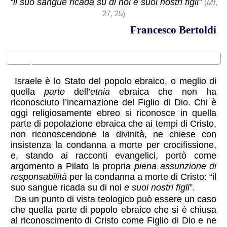
“il suo sangue ricada su di noi e suoi nostri figli”
(
Mt
,
27, 25)
Francesco Bertoldi
il problema
Israele è lo Stato del popolo ebraico, o meglio di
quella
parte
dell’
etnia
ebraica che non ha
riconosciuto l’incarnazione del Figlio di Dio. Chi è
oggi religiosamente ebreo si riconosce in quella
parte di popolazione ebraica che ai tempi di Cristo,
non riconoscendone la divinità, ne chiese con
insistenza la condanna a morte per crocifissione,
e, stando ai racconti evangelici, portò come
argomento a Pilato la propria
piena assunzione di
responsabilità
per la condanna a morte di Cristo: “il
suo sangue ricada su di noi
e suoi nostri figli
”.
Da un punto di vista teologico può essere un caso
che quella parte di popolo ebraico che si è chiusa
al riconoscimento di Cristo come Figlio di Dio e ne