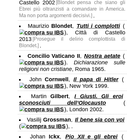
Castello 2002
[Blondet pensa che siano gli
Ebrei più oltranzisti a comandare in America.
.
Ma non porta argomenti decisivi.]
Maurizio
Blondet
,
Tutti i complotti
(
), Città di Castello
2013
[Prosegue il delirio complottista di
.
Blondet.]
Concilio Vaticano II
,
Nostra aetate
(
).
Dichiarazione sulle
religioni non cristiane
, Roma 1965.
John
Cornwell
,
Il papa di Hitler
(
), New York 1999.
Martin
Gilbert
,
I Giusti. Gli eroi
sconosciuti dell’Olocausto
(
), London 2002.
Vasilij
Grossman
,
Il bene sia con voi
(
), .
Johan
Ickx
,
Pio XII e gli ebrei
(