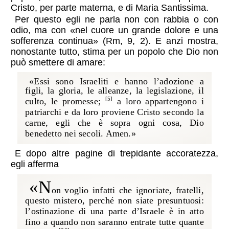
Cristo, per parte materna, e di Maria Santissima.
Per questo egli ne parla non con rabbia o con
odio, ma con «nel cuore un grande dolore e una
sofferenza continua» (Rm, 9, 2). E anzi mostra,
nonostante tutto, stima per un popolo che Dio non
può smettere di amare:
«Essi sono Israeliti e hanno l’adozione a
figli, la gloria, le alleanze, la legislazione, il
culto, le promesse;
a loro appartengono i
[5]
patriarchi e da loro proviene Cristo secondo la
carne, egli che è sopra ogni cosa, Dio
benedetto nei secoli. Amen.»
E dopo altre pagine di trepidante accoratezza,
egli afferma
«N
on voglio infatti che ignoriate, fratelli,
questo mistero, perché non siate presuntuosi:
l’ostinazione di una parte d’Israele è in atto
fino a quando non saranno entrate tutte quante